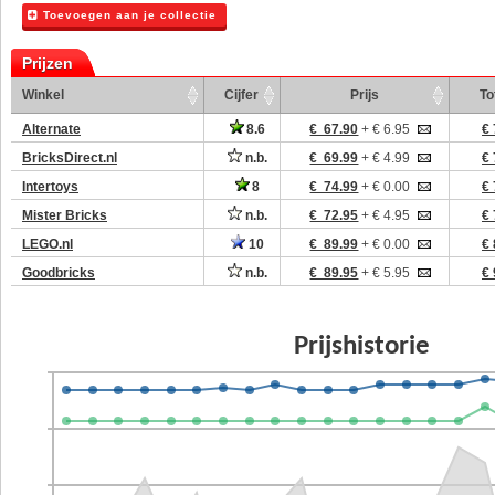
Toevoegen aan je collectie
Prijzen
Winkel
Cijfer
Prijs
To
Alternate
8.6
€ 67.90
+ € 6.95
€ 
BricksDirect.nl
n.b.
€ 69.99
+ € 4.99
€ 
Intertoys
8
€ 74.99
+ € 0.00
€ 
Mister Bricks
n.b.
€ 72.95
+ € 4.95
€ 
LEGO.nl
10
€ 89.99
+ € 0.00
€ 
Goodbricks
n.b.
€ 89.95
+ € 5.95
€ 