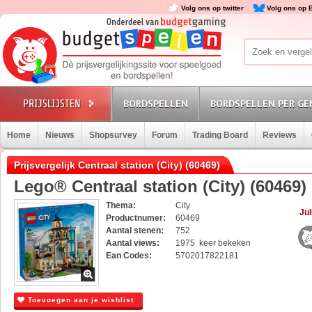
Volg ons op twitter
Volg ons op 
BORDSPELLEN
BORDSPELLEN PER GE
Home
Nieuws
Shopsurvey
Forum
Trading Board
Reviews
Prijsvergelijk Centraal station (City) (60469)
Lego® Centraal station (City) (60469)
Thema:
City
Jul
Productnumer:
60469
Aantal stenen:
752
Aantal views:
1975 keer bekeken
Ean Codes:
5702017822181
Toevoegen aan je wishlist