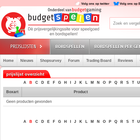
Volg ons op twitter
Volg ons op 
BORDSPELLEN
BORDSPELLEN PER GE
Home
Nieuws
Shopsurvey
Forum
Trading Board
Reviews
prijslijst overzicht
A
B
C
D
E
F
G
H
I
J
K
L
M
N
O
P
Q
R
S
T
U
Boxart
Product
Geen producten gevonden
A
B
C
D
E
F
G
H
I
J
K
L
M
N
O
P
Q
R
S
T
U