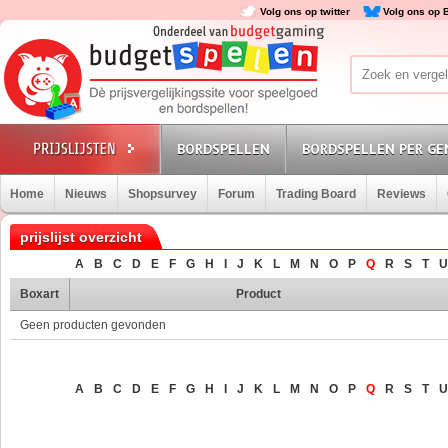
Volg ons op twitter
Volg ons op 
BORDSPELLEN
BORDSPELLEN PER GE
Home
Nieuws
Shopsurvey
Forum
Trading Board
Reviews
prijslijst overzicht
A
B
C
D
E
F
G
H
I
J
K
L
M
N
O
P
Q
R
S
T
U
Boxart
Product
Geen producten gevonden
A
B
C
D
E
F
G
H
I
J
K
L
M
N
O
P
Q
R
S
T
U