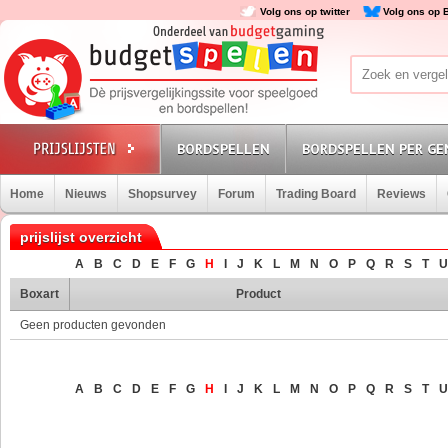
Volg ons op twitter
Volg ons op 
BORDSPELLEN
BORDSPELLEN PER GE
Home
Nieuws
Shopsurvey
Forum
Trading Board
Reviews
prijslijst overzicht
A
B
C
D
E
F
G
H
I
J
K
L
M
N
O
P
Q
R
S
T
U
Boxart
Product
Geen producten gevonden
A
B
C
D
E
F
G
H
I
J
K
L
M
N
O
P
Q
R
S
T
U