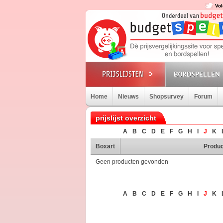
Vol
BORDSPELLEN
Home
Nieuws
Shopsurvey
Forum
prijslijst overzicht
A
B
C
D
E
F
G
H
I
J
K
Boxart
Produc
Geen producten gevonden
A
B
C
D
E
F
G
H
I
J
K