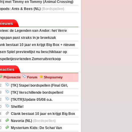
Vrij met Timmy en Tommy (Animal Crossing)
deas)
opods: Ants & Bees (NL)
(Bordspellen)
nieuws
view: de Legenden van Andor: het Verre
ngspan past straks in je broekzak
ank bestaat 10 jaar en krijgt Big Box + nieuwe
sen Spiel previewlijst nu beschikbaar op
egeek
spelletjesvrienden Zomeruitverkoop
an start
reacties
Prijsreactie
Forum
Shopsurvey
2
[TK] Stapel bordspellen (Final Girl,
taliation, Zombicide Invader)
9
[TK] Verschillende bordspellen!
2
[TK/TR]Update 05/08 o.a.
gingen, Imperium Horizons, 20 Strong
0
Shelfie!
4
Clank bestaat 10 jaar en krijgt Big Box
itbreiding
4
Navoria (NL)
(Bordspellen)
0
Mysterium Kids: De Schat Van