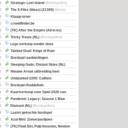
Boe
(Bordspellen)
9
Stratego: Lost Island
(Bordspellen)
6
The X-Files (Ideas) (21369)
(Ideas)
9
Klaagcorner
2
crowdfinder.be
8
[TK] After the Empire (All-in ks)
0
Tricky Treats (NL)
(Bordspellen)
6
Lego verkoop zonder doos
0
Tainted Grail: Kings of Ruin
ng: Wyrd Encounters
(Bordspellen)
0
Bordspel aanbiedingen
4
Sleeping Gods: Distant Skies (NL)
en)
2
Nieuwe Arnak uitbreiding heet
Shipments
9
Undaunted 2200: Callisto
en)
0
Bordspel Roddeltuin
1
Kaartverkoop voor Spiel 2026 van
7
Pandemic Legacy: Season 1 Blue
en)
4
Diamant (NL)
(Bordspellen)
4
Laatst gekochte bordspel
2
Azul Mini: Zomerpaviljoen
en)
4
[TK] Final Girl, Pulp Invasion, Newton