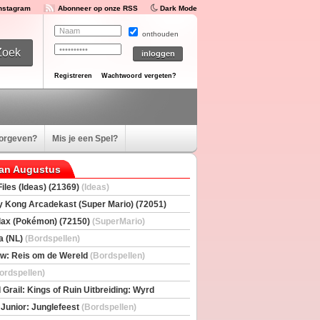
Instagram
Abonneer op onze RSS
Dark Mode
onthouden
Registreren
Wachtwoord vergeten?
oorgeven?
Mis je een Spel?
van Augustus
iles (Ideas) (21369)
(Ideas)
 Kong Arcadekast (Super Mario) (72051)
io)
ax (Pokémon) (72150)
(SuperMario)
a (NL)
(Bordspellen)
w: Reis om de Wereld
(Bordspellen)
ordspellen)
 Grail: Kings of Ruin Uitbreiding: Wyrd
rs
(Bordspellen)
 Junior: Junglefeest
(Bordspellen)