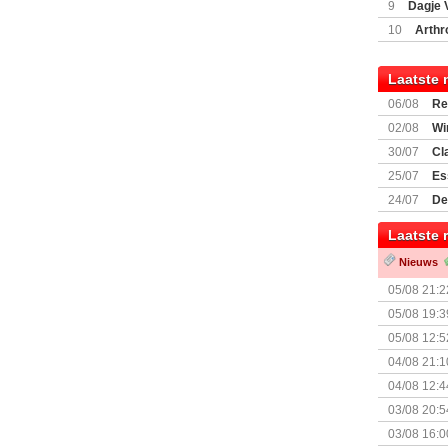
9
Dagje 
(77059)
(I
10
Arthr
Laatste 
06/08
Re
Land
02/08
Wi
30/07
Cl
uitbreiding
25/07
Es
Boardgam
24/07
De
weekend v
Laatste 
Nieuws
05/08 21:2
Nemesis Re
05/08 19:3
05/08 12:5
Prijsverla
04/08 21:1
04/08 12:4
+ nieuwe u
03/08 20:5
03/08 16:0