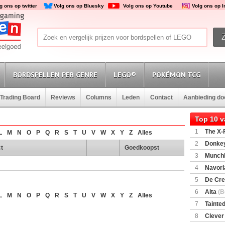
g ons op twitter
Volg ons op Bluesky
Volg ons op Youtube
Volg ons op 
BORDSPELLEN PER GENRE
LEGO®
POKÉMON TCG
Trading Board
Reviews
Columns
Leden
Contact
Aanbieding d
Top 10 
1
The X-F
L
M
N
O
P
Q
R
S
T
U
V
W
X
Y
Z
Alles
2
Donkey
t
Goedkoopst
(SuperMar
3
Munchl
4
Navori
5
De Cre
6
Alta
(B
L
M
N
O
P
Q
R
S
T
U
V
W
X
Y
Z
Alles
7
Tainted
Encounte
8
Clever