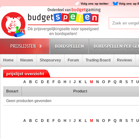
Volg ons op twitter
Volg ons op 
BORDSPELLEN
BORDSPELLEN PER GE
Home
Nieuws
Shopsurvey
Forum
Trading Board
Reviews
prijslijst overzicht
A
B
C
D
E
F
G
H
I
J
K
L
M
N
O
P
Q
R
S
T
U
Boxart
Product
Geen producten gevonden
A
B
C
D
E
F
G
H
I
J
K
L
M
N
O
P
Q
R
S
T
U