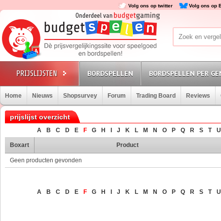
Volg ons op twitter
Volg ons op 
BORDSPELLEN
BORDSPELLEN PER GE
Home
Nieuws
Shopsurvey
Forum
Trading Board
Reviews
prijslijst overzicht
A
B
C
D
E
F
G
H
I
J
K
L
M
N
O
P
Q
R
S
T
U
Boxart
Product
Geen producten gevonden
A
B
C
D
E
F
G
H
I
J
K
L
M
N
O
P
Q
R
S
T
U