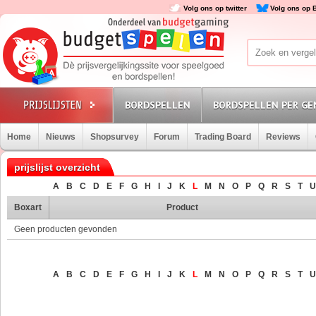
Volg ons op twitter
Volg ons op 
BORDSPELLEN
BORDSPELLEN PER GE
Home
Nieuws
Shopsurvey
Forum
Trading Board
Reviews
prijslijst overzicht
A
B
C
D
E
F
G
H
I
J
K
L
M
N
O
P
Q
R
S
T
U
Boxart
Product
Geen producten gevonden
A
B
C
D
E
F
G
H
I
J
K
L
M
N
O
P
Q
R
S
T
U