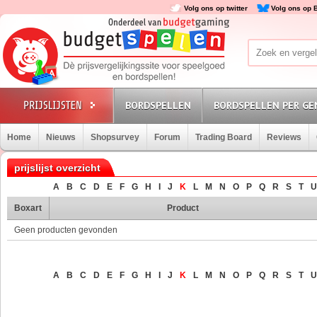
Volg ons op twitter
Volg ons op 
BORDSPELLEN
BORDSPELLEN PER GE
Home
Nieuws
Shopsurvey
Forum
Trading Board
Reviews
prijslijst overzicht
A
B
C
D
E
F
G
H
I
J
K
L
M
N
O
P
Q
R
S
T
U
Boxart
Product
Geen producten gevonden
A
B
C
D
E
F
G
H
I
J
K
L
M
N
O
P
Q
R
S
T
U