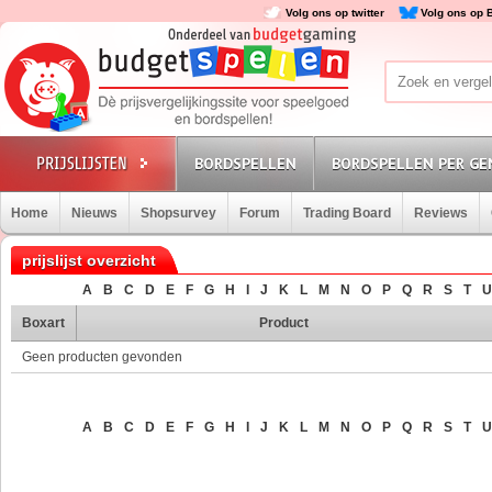
Volg ons op twitter
Volg ons op 
BORDSPELLEN
BORDSPELLEN PER GE
Home
Nieuws
Shopsurvey
Forum
Trading Board
Reviews
prijslijst overzicht
A
B
C
D
E
F
G
H
I
J
K
L
M
N
O
P
Q
R
S
T
U
Boxart
Product
Geen producten gevonden
A
B
C
D
E
F
G
H
I
J
K
L
M
N
O
P
Q
R
S
T
U