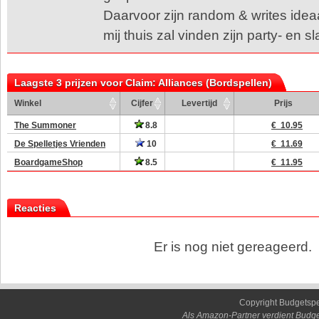
Daarvoor zijn random & writes ideaal
mij thuis zal vinden zijn party- en s
Laagste 3 prijzen voor Claim: Alliances (Bordspellen)
Winkel
Cijfer
Levertijd
Prijs
The Summoner
8.8
€ 10.95
De Spelletjes Vrienden
10
€ 11.69
BoardgameShop
8.5
€ 11.95
Reacties
Er is nog niet gereageerd.
Copyright Budgetsp
Als Amazon-Partner verdient Budge