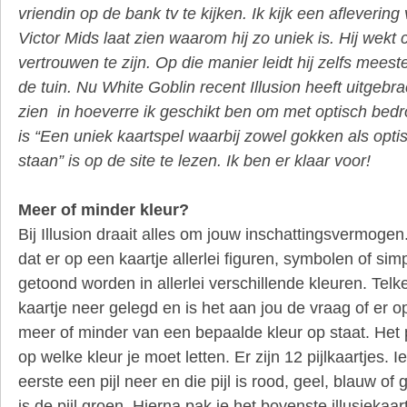
vriendin op de bank tv te kijken. Ik kijk een aflevering 
Victor Mids laat zien waarom hij zo uniek is. Hij wekt c
vertrouwen te zijn. Op die manier leidt hij zelfs meeste
de tuin. Nu White Goblin recent Illusion heeft uitgebra
zien in hoeverre ik geschikt ben om met optisch bedr
is “Een uniek kaartspel waarbij zowel gokken als opti
staan” is op de site te lezen. Ik ben er klaar voor!
Meer of minder kleur?
Bij Illusion draait alles om jouw inschattingsvermogen
dat er op een kaartje allerlei figuren, symbolen of si
getoond worden in allerlei verschillende kleuren. Tel
kaartje neer gelegd en is het aan jou de vraag of er o
meer of minder van een bepaalde kleur op staat. Het pi
op welke kleur je moet letten. Er zijn 12 pijlkaartjes. I
eerste een pijl neer en die pijl is rood, geel, blauw of 
is de pijl groen. Hierna pak je het bovenste illusiekaa