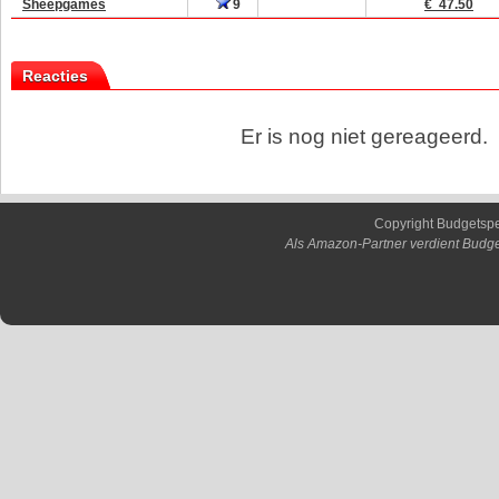
Sheepgames
9
€ 47.50
Reacties
Er is nog niet gereageerd.
Copyright Budgetsp
Als Amazon-Partner verdient Budge