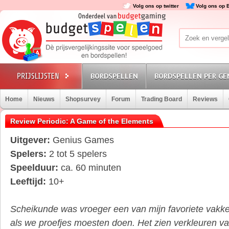
Volg ons op twitter
Volg ons op 
BORDSPELLEN
BORDSPELLEN PER GE
Home
Nieuws
Shopsurvey
Forum
Trading Board
Reviews
Review Periodic: A Game of the Elements
Uitgever:
Genius Games
Spelers:
2 tot 5 spelers
Speelduur:
ca. 60 minuten
Leeftijd:
10+
Scheikunde was vroeger een van mijn favoriete vakk
als we proefjes moesten doen. Het zien verkleuren va