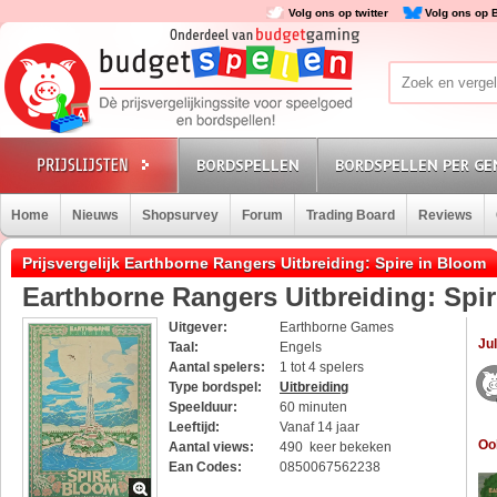
Volg ons op twitter
Volg ons op 
BORDSPELLEN
BORDSPELLEN PER GE
Home
Nieuws
Shopsurvey
Forum
Trading Board
Reviews
Prijsvergelijk Earthborne Rangers Uitbreiding: Spire in Bloom
Earthborne Rangers Uitbreiding: Spi
Uitgever:
Earthborne Games
Jul
Taal:
Engels
Aantal spelers:
1 tot 4 spelers
Type bordspel:
Uitbreiding
Speelduur:
60 minuten
Leeftijd:
Vanaf 14 jaar
Oo
Aantal views:
490 keer bekeken
Ean Codes:
0850067562238