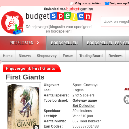
Volg ons op twitter
Volg ons op 
BORDSPELLEN
BORDSPELLEN PER GE
Home
Nieuws
Shopsurvey
Forum
Trading Board
Reviews
Prijsvergelijk First Giants
First Giants
Uitgever:
Space Cowboys
Jul
Taal:
Engels
Aantal spelers:
2 tot 5 spelers
Type bordspel:
Gateway game
Set Collection
Speelduur:
30 minutens
Leeftijd:
Vanaf 10 jaar
Aantal views:
637 keer bekeken
Ean Codes:
3558387001488