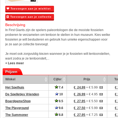
Toevoegen aan je wishlist
Toevoegen aan je collectie
Beschrijving
In First Giants zijn de spelers paleontologen die de mooiste fossielen
proberen te verzamelen om tentoon te stellen in hun museum. Kies welke
fossielen je wilt bestuderen en gebruik hun unieke eigenschappen voor
je ze aan je collectie toevoegt.
Je moet ook zorgvuldig kiezen wanneer je je fossielen wilt tentoonstellen,
want zodra je ze tentoonstelt,...
+ Lees meer
Prijzen
Winkel
Cijfer
Prijs
To
Het Spelhuis
7.4
€ 24.99
+ € 5.99
€ 
De Spelletjes Vrienden
10
€ 26.99
+ € 4.95
€ 
BoardgameShop
8.5
€ 27.95
+ € 5.50
€ 
The Playground
9.6
€ 27.50
+ € 5.99
€ 
The Summoner
8.8
€ 27.95
+ € 7.25
€ 