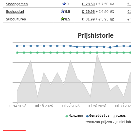
Sheepgames
9
€ 28.50
+ € 7.50
€ 
Spelspul.nl
9.5
€ 29.95
+ € 6.50
€ 
Subcultures
8.5
€ 31.99
+ € 5.95
€ 
*Amazon-prijzen zijn niet inb