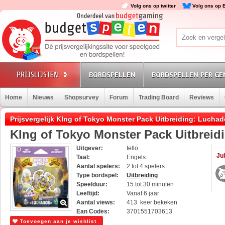
Volg ons op twitter
Volg ons op 
BORDSPELLEN
BORDSPELLEN PER GE
Home
Nieuws
Shopsurvey
Forum
Trading Board
Reviews
Prijsvergelijk KIng of Tokyo Monster Pack Uitbreiding: Luchad
KIng of Tokyo Monster Pack Uitbreid
Uitgever:
Iello
Jul
Taal:
Engels
Aantal spelers:
2 tot 4 spelers
Type bordspel:
Uitbreiding
Speelduur:
15 tot 30 minuten
Leeftijd:
Vanaf 6 jaar
Aantal views:
413 keer bekeken
Ean Codes:
3701551703613
Toevoegen aan je wishlist