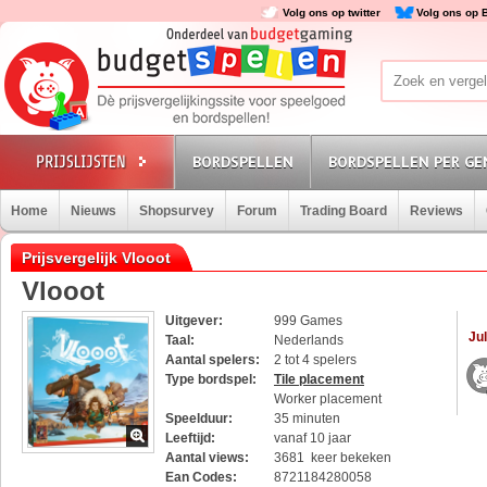
Volg ons op twitter
Volg ons op 
BORDSPELLEN
BORDSPELLEN PER GE
Home
Nieuws
Shopsurvey
Forum
Trading Board
Reviews
Prijsvergelijk Vlooot
Vlooot
Uitgever:
999 Games
Jul
Taal:
Nederlands
Aantal spelers:
2 tot 4 spelers
Type bordspel:
Tile placement
Worker placement
Speelduur:
35 minuten
Leeftijd:
vanaf 10 jaar
Aantal views:
3681 keer bekeken
Ean Codes:
8721184280058