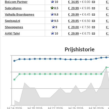
Bol.com Partner
10
€ 34.95
+ € 0.00
€ 
Subcultures
8.5
€ 29.99
+ € 5.95
€ 
Valhalla Boardgames
9.8
€ 29.99
+ € 6.45
€ 
Spelspul.nl
9.5
€ 29.95
+ € 6.50
€ 
Sheepgames
9
€ 29.00
+ € 7.50
€ 
AAN! Tafel
10
€ 29.99
+ € 6.75
€ 