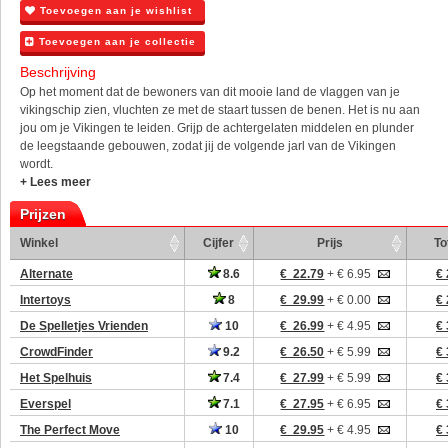
Toevoegen aan je wishlist
Toevoegen aan je collectie
Beschrijving
Op het moment dat de bewoners van dit mooie land de vlaggen van je
vikingschip zien, vluchten ze met de staart tussen de benen. Het is nu aan
jou om je Vikingen te leiden. Grijp de achtergelaten middelen en plunder
de leegstaande gebouwen, zodat jij de volgende jarl van de Vikingen
wordt.
+ Lees meer
Prijzen
Winkel
Cijfer
Prijs
To
Alternate
8.6
€ 22.79
+ € 6.95
€ 
Intertoys
8
€ 29.99
+ € 0.00
€ 
De Spelletjes Vrienden
10
€ 26.99
+ € 4.95
€ 
CrowdFinder
9.2
€ 26.50
+ € 5.99
€ 
Het Spelhuis
7.4
€ 27.99
+ € 5.99
€ 
Everspel
7.1
€ 27.95
+ € 6.95
€ 
The Perfect Move
10
€ 29.95
+ € 4.95
€ 