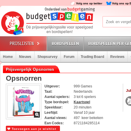
Volg ons op twitter
Volg ons op 
BORDSPELLEN
BORDSPELLEN PER GE
Home
Nieuws
Shopsurvey
Forum
Trading Board
Reviews
Prijsvergelijk Opsnorren
Opsnorren
Uitgever:
999 Games
Jul
Taal:
Nederlands
Aantal spelers:
3 tot 6 spelers
Type bordspel:
Kaartspel
Speelduur:
20 minuten
Leeftijd:
Vanaf 10 jaar
Aantal views:
497 keer bekeken
Ean Codes:
8721184285114
Toevoegen aan je wishlist