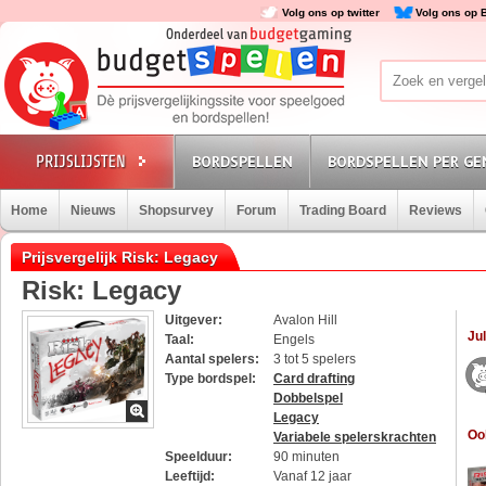
Volg ons op twitter
Volg ons op 
BORDSPELLEN
BORDSPELLEN PER GE
Home
Nieuws
Shopsurvey
Forum
Trading Board
Reviews
Prijsvergelijk Risk: Legacy
Risk: Legacy
Uitgever:
Avalon Hill
Jul
Taal:
Engels
Aantal spelers:
3 tot 5 spelers
Type bordspel:
Card drafting
Dobbelspel
Legacy
Oo
Variabele spelerskrachten
Speelduur:
90 minuten
Leeftijd:
Vanaf 12 jaar