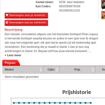
Aantal views:
9256 keer bekeken
Ean Codes:
0653569879169
5010993911325
Toevoegen aan je wishlist
Toevoegen aan je collectie
Beschrijving
Een nieuwe, innovatieve uitgave van het klassieke bordspel! Risk Legacy
is het eerste bordspel waarbij keuzes en acties in een spel over te dragen
zijn naar het volgende spel: elk spel dat je speelt zal elk toekomstig spel
veranderen. Een beslissing die je maakt in Game 1 kan je dus nog
achtervolgen in Game 10. Bepaal zelf hoe jouw wereld evolueert......
+ Lees meer
Prijzen
Winkel
Cijfer
Prijs
To
Geen resultaten gevonden