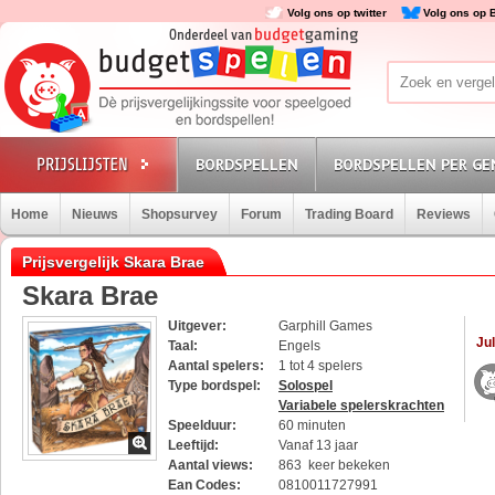
Volg ons op twitter
Volg ons op 
BORDSPELLEN
BORDSPELLEN PER GE
Home
Nieuws
Shopsurvey
Forum
Trading Board
Reviews
Prijsvergelijk Skara Brae
Skara Brae
Uitgever:
Garphill Games
Jul
Taal:
Engels
Aantal spelers:
1 tot 4 spelers
Type bordspel:
Solospel
Variabele spelerskrachten
Speelduur:
60 minuten
Leeftijd:
Vanaf 13 jaar
Aantal views:
863 keer bekeken
Ean Codes:
0810011727991