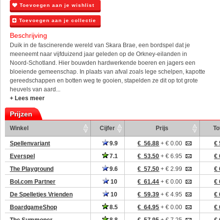
Toevoegen aan je wishlist
Toevoegen aan je collectie
Beschrijving
Duik in de fascinerende wereld van Skara Brae, een bordspel dat je
meeneemt naar vijfduizend jaar geleden op de Orkney-eilanden in
Noord-Schotland. Hier bouwden hardwerkende boeren en jagers een
bloeiende gemeenschap. In plaats van afval zoals lege schelpen, kapotte
gereedschappen en botten weg te gooien, stapelden ze dit op tot grote
heuvels van aard...
+ Lees meer
Prijzen
Winkel
Cijfer
Prijs
To
Spellenvariant
9.9
€ 56.88
+ € 0.00
€ 
Everspel
7.1
€ 53.50
+ € 6.95
€ 
The Playground
9.6
€ 57.50
+ € 2.99
€ 
Bol.com Partner
10
€ 61.44
+ € 0.00
€ 
De Spelletjes Vrienden
10
€ 59.39
+ € 4.95
€ 
BoardgameShop
8.5
€ 64.95
+ € 0.00
€ 