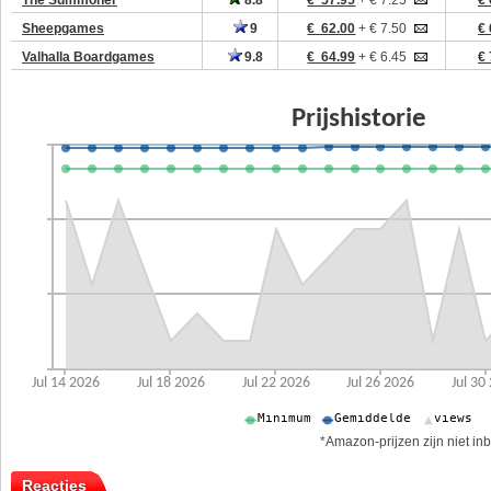
The Summoner
8.8
€ 57.95
+ € 7.25
€ 
Sheepgames
9
€ 62.00
+ € 7.50
€ 
Valhalla Boardgames
9.8
€ 64.99
+ € 6.45
€ 
*Amazon-prijzen zijn niet inb
Reacties