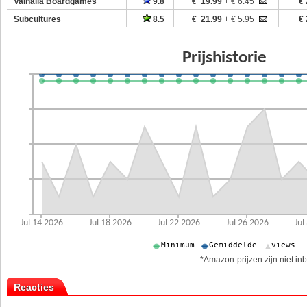
Valhalla Boardgames
9.8
€ 19.99
+ € 6.45
€ 
Subcultures
8.5
€ 21.99
+ € 5.95
€ 
*Amazon-prijzen zijn niet inb
Reacties