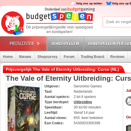
Volg ons op twitter
Volg ons op 
BORDSPELLEN
BORDSPELLEN PER GE
Home
Nieuws
Shopsurvey
Forum
Trading Board
Reviews
Prijsvergelijk The Vale of Eternity Uitbreiding: Curse (NL)
The Vale of Eternity Uitbreiding: Cur
Uitgever:
Geronimo Games
Jul
Taal:
Nederlands
Aantal spelers:
2 tot 4 spelers
Type bordspel:
Uitbreiding
Speelduur:
30 tot 60 minuten
Leeftijd:
Vanaf 14 jaar
Oo
Aantal views:
655 keer bekeken
Ean Codes:
5430003300398