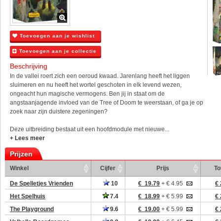
Toevoegen aan je wishlist
Toevoegen aan je collectie
Beschrijving
In de vallei roert zich een oeroud kwaad. Jarenlang heeft het liggen
sluimeren en nu heeft het wortel geschoten in elk levend wezen,
ongeacht hun magische vermogens. Ben jij in staat om de
angstaanjagende invloed van de Tree of Doom te weerstaan, of ga je op
zoek naar zijn duistere zegeningen?
Deze uitbreiding bestaat uit een hoofdmodule met nieuwe...
+ Lees meer
Prijzen
Winkel
Cijfer
Prijs
To
De Spelletjes Vrienden
10
€ 19.79
+ € 4.95
€ 
Het Spelhuis
7.4
€ 18.99
+ € 5.99
€ 
The Playground
9.6
€ 19.00
+ € 5.99
€ 