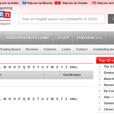
g ons op twitter
Volg ons op Bluesky
Volg ons op Youtube
Volg ons op 
BORDSPELLEN PER GENRE
LEGO®
POKÉMON TCG
Trading Board
Reviews
Columns
Leden
Contact
Aanbieding d
Top 10 
1
The X-F
L
M
N
O
P
Q
R
S
T
U
V
W
X
Y
Z
Alles
2
Donkey
t
Goedkoopst
(SuperMar
3
Munchl
4
Navori
5
De Cre
6
Alta
(B
L
M
N
O
P
Q
R
S
T
U
V
W
X
Y
Z
Alles
7
Tainted
Encounte
8
Clever