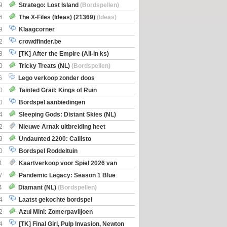
Boe
(Bordspellen)
9
Stratego: Lost Island
(Bordspellen)
6
The X-Files (Ideas) (21369)
(Ideas)
9
Klaagcorner
2
crowdfinder.be
8
[TK] After the Empire (All-in ks)
0
Tricky Treats (NL)
(Bordspellen)
6
Lego verkoop zonder doos
0
Tainted Grail: Kings of Ruin
ng: Wyrd Encounters
(Bordspellen)
0
Bordspel aanbiedingen
4
Sleeping Gods: Distant Skies (NL)
en)
2
Nieuwe Arnak uitbreiding heet
Shipments
9
Undaunted 2200: Callisto
en)
0
Bordspel Roddeltuin
1
Kaartverkoop voor Spiel 2026 van
7
Pandemic Legacy: Season 1 Blue
en)
4
Diamant (NL)
(Bordspellen)
4
Laatst gekochte bordspel
2
Azul Mini: Zomerpaviljoen
en)
4
[TK] Final Girl, Pulp Invasion, Newton