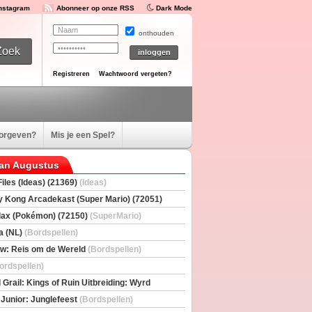
Instagram
Abonneer op onze RSS
Dark Mode
onthouden
Registreren
Wachtwoord vergeten?
oorgeven?
Mis je een Spel?
van Augustus
iles (Ideas) (21369)
(Ideas)
 Kong Arcadekast (Super Mario) (72051)
io)
ax (Pokémon) (72150)
(SuperMario)
a (NL)
(Bordspellen)
w: Reis om de Wereld
(Bordspellen)
ordspellen)
 Grail: Kings of Ruin Uitbreiding: Wyrd
rs
(Bordspellen)
 Junior: Junglefeest
(Bordspellen)