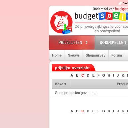
Vol
BORDSPELLEN
Home
Nieuws
Shopsurvey
Forum
prijslijst overzicht
A
B
C
D
E
F
G
H
I
J
K
Boxart
Produc
Geen producten gevonden
A
B
C
D
E
F
G
H
I
J
K