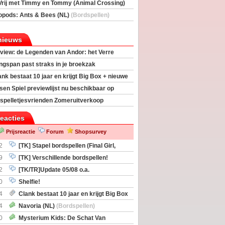
Vrij met Timmy en Tommy (Animal Crossing)
deas)
opods: Ants & Bees (NL)
(Bordspellen)
nieuws
view: de Legenden van Andor: het Verre
ngspan past straks in je broekzak
ank bestaat 10 jaar en krijgt Big Box + nieuwe
sen Spiel previewlijst nu beschikbaar op
egeek
spelletjesvrienden Zomeruitverkoop
an start
reacties
Prijsreactie
Forum
Shopsurvey
2
[TK] Stapel bordspellen (Final Girl,
taliation, Zombicide Invader)
9
[TK] Verschillende bordspellen!
2
[TK/TR]Update 05/08 o.a.
gingen, Imperium Horizons, 20 Strong
0
Shelfie!
4
Clank bestaat 10 jaar en krijgt Big Box
itbreiding
4
Navoria (NL)
(Bordspellen)
0
Mysterium Kids: De Schat Van