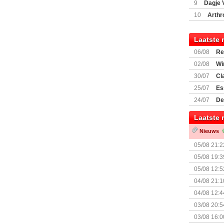
9
Dagje 
(77059)
(I
10
Arthr
Laatste 
06/08
Re
Land
02/08
Wi
30/07
Cl
uitbreiding
25/07
Es
Boardgam
24/07
De
weekend v
Laatste 
Nieuws
05/08 21:2
Nemesis Re
05/08 19:3
05/08 12:5
Prijsverla
04/08 21:1
04/08 12:4
+ nieuwe u
03/08 20:5
03/08 16:0