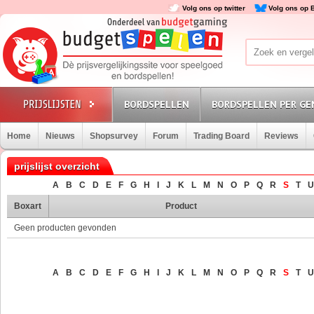
Volg ons op twitter
Volg ons op 
BORDSPELLEN
BORDSPELLEN PER GE
Home
Nieuws
Shopsurvey
Forum
Trading Board
Reviews
prijslijst overzicht
A
B
C
D
E
F
G
H
I
J
K
L
M
N
O
P
Q
R
S
T
U
Boxart
Product
Geen producten gevonden
A
B
C
D
E
F
G
H
I
J
K
L
M
N
O
P
Q
R
S
T
U