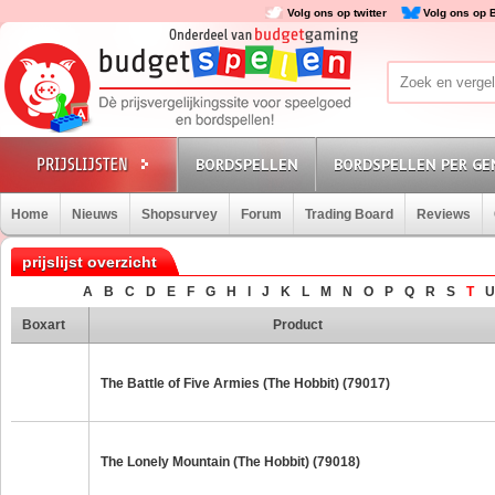
Volg ons op twitter
Volg ons op 
BORDSPELLEN
BORDSPELLEN PER GE
Home
Nieuws
Shopsurvey
Forum
Trading Board
Reviews
prijslijst overzicht
A
B
C
D
E
F
G
H
I
J
K
L
M
N
O
P
Q
R
S
T
U
Boxart
Product
The Battle of Five Armies (The Hobbit) (79017)
The Lonely Mountain (The Hobbit) (79018)