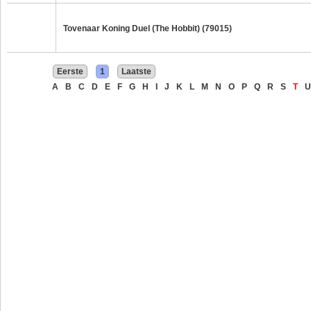
Tovenaar Koning Duel (The Hobbit) (79015)
Eerste
1
Laatste
A
B
C
D
E
F
G
H
I
J
K
L
M
N
O
P
Q
R
S
T
U