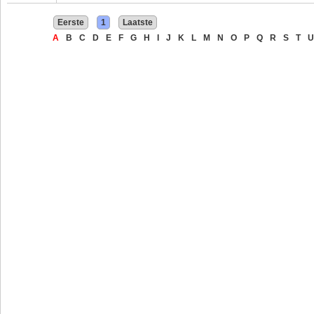
Eerste
1
Laatste
A
B
C
D
E
F
G
H
I
J
K
L
M
N
O
P
Q
R
S
T
U