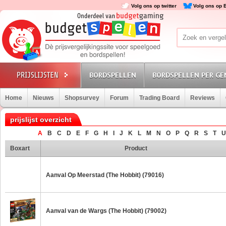
Volg ons op twitter
Volg ons op 
BORDSPELLEN
BORDSPELLEN PER GE
Home
Nieuws
Shopsurvey
Forum
Trading Board
Reviews
prijslijst overzicht
A
B
C
D
E
F
G
H
I
J
K
L
M
N
O
P
Q
R
S
T
U
Boxart
Product
Aanval Op Meerstad (The Hobbit) (79016)
Aanval van de Wargs (The Hobbit) (79002)