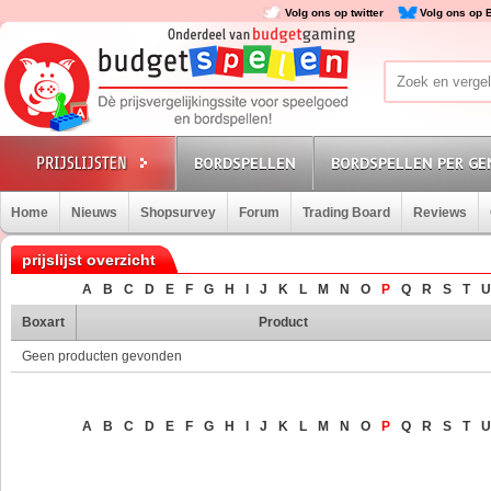
Volg ons op twitter
Volg ons op 
BORDSPELLEN
BORDSPELLEN PER GE
Home
Nieuws
Shopsurvey
Forum
Trading Board
Reviews
prijslijst overzicht
A
B
C
D
E
F
G
H
I
J
K
L
M
N
O
P
Q
R
S
T
U
Boxart
Product
Geen producten gevonden
A
B
C
D
E
F
G
H
I
J
K
L
M
N
O
P
Q
R
S
T
U