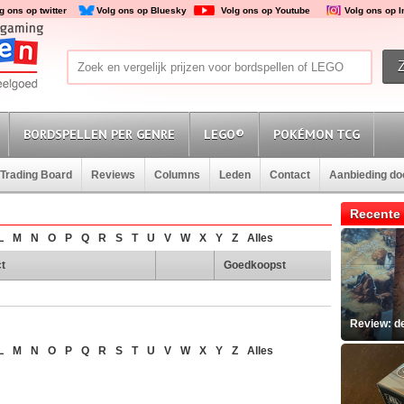
g ons op twitter
Volg ons op Bluesky
Volg ons op Youtube
Volg ons op 
BORDSPELLEN PER GENRE
LEGO®
POKÉMON TCG
Trading Board
Reviews
Columns
Leden
Contact
Aanbieding d
Recente 
L
M
N
O
P
Q
R
S
T
U
V
W
X
Y
Z
Alles
t
Goedkoopst
Review: d
L
M
N
O
P
Q
R
S
T
U
V
W
X
Y
Z
Alles