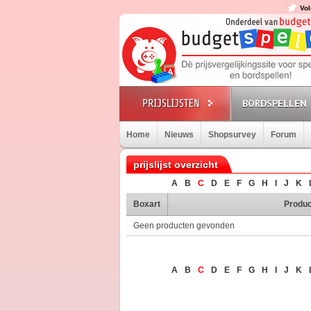
Vol
BORDSPELLEN
Home
Nieuws
Shopsurvey
Forum
prijslijst overzicht
A
B
C
D
E
F
G
H
I
J
K
Boxart
Produc
Geen producten gevonden
A
B
C
D
E
F
G
H
I
J
K