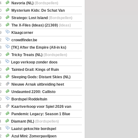
itbreiding
4
Navoria (NL)
(Bordspellen)
0
Mysterium Kids: De Schat Van
Boe
(Bordspellen)
9
Stratego: Lost Island
(Bordspellen)
6
The X-Files (Ideas) (21369)
(Ideas)
9
Klaagcorner
2
crowdfinder.be
8
[TK] After the Empire (All-in ks)
0
Tricky Treats (NL)
(Bordspellen)
6
Lego verkoop zonder doos
0
Tainted Grail: Kings of Ruin
ng: Wyrd Encounters
(Bordspellen)
4
Sleeping Gods: Distant Skies (NL)
en)
2
Nieuwe Arnak uitbreiding heet
Shipments
9
Undaunted 2200: Callisto
en)
0
Bordspel Roddeltuin
1
Kaartverkoop voor Spiel 2026 van
7
Pandemic Legacy: Season 1 Blue
en)
4
Diamant (NL)
(Bordspellen)
4
Laatst gekochte bordspel
2
Azul Mini: Zomerpaviljoen