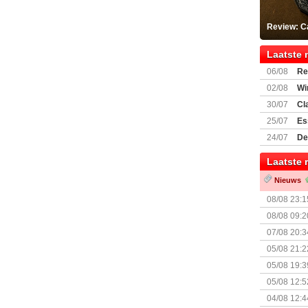
Review: C
Laatste 
06/08
Re
Land
02/08
Wi
30/07
Cl
uitbreiding
25/07
Es
Boardgam
24/07
De
weekend v
Laatste 
Nieuws
08/08 23:1
08/08 09:2
07/08 20:3
05/08 21:2
Nemesis Re
05/08 19:3
05/08 12:5
Prijsverla
04/08 12:4