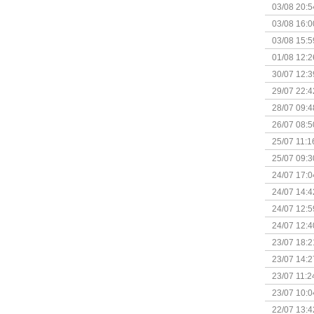
+ nieuwe u
03/08 20:5
03/08 16:0
Kapitein 
03/08 15:5
01/08 12:2
30/07 12:3
29/07 22:4
28/07 09:4
26/07 08:5
25/07 11:1
25/07 09:3
Uitbreidi
24/07 17:0
(Bordspell
24/07 14:4
Surprise 
24/07 12:5
(Bordspell
24/07 12:4
23/07 18:2
start
23/07 14:2
(Bordspell
23/07 11:2
23/07 10:0
22/07 13:4