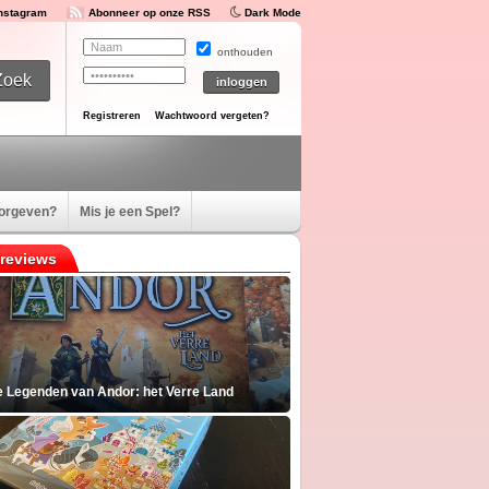
Instagram
Abonneer op onze RSS
Dark Mode
onthouden
Registreren
Wachtwoord vergeten?
oorgeven?
Mis je een Spel?
reviews
e Legenden van Andor: het Verre Land