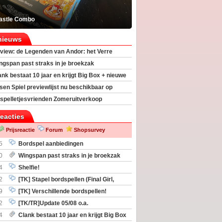
astle Combo
nieuws
view: de Legenden van Andor: het Verre
ngspan past straks in je broekzak
ank bestaat 10 jaar en krijgt Big Box + nieuwe
sen Spiel previewlijst nu beschikbaar op
egeek
spelletjesvrienden Zomeruitverkoop
an start
reacties
Prijsreactie
Forum
Shopsurvey
5
Bordspel aanbiedingen
0
Wingspan past straks in je broekzak
4
Shelfie!
2
[TK] Stapel bordspellen (Final Girl,
taliation, Zombicide Invader)
9
[TK] Verschillende bordspellen!
2
[TK/TR]Update 05/08 o.a.
gingen, Imperium Horizons, 20 Strong
4
Clank bestaat 10 jaar en krijgt Big Box