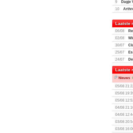
9
Dagje 
(77059)
(I
10
Arthr
Laatste 
06/08
Re
Land
02/08
Wi
30/07
Cl
uitbreiding
25/07
Es
Boardgam
24/07
De
weekend v
Laatste 
Nieuws
05/08 21:2
Nemesis Re
05/08 19:3
05/08 12:5
Prijsverla
04/08 21:1
04/08 12:4
+ nieuwe u
03/08 20:5
03/08 16:0