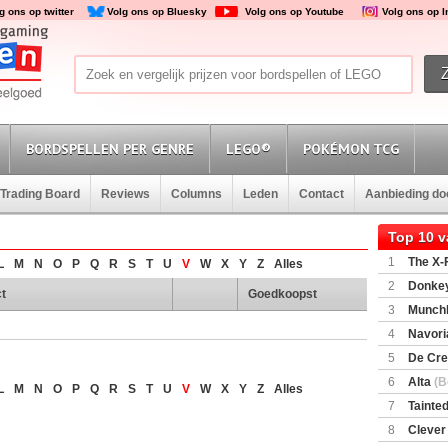
g ons op twitter
Volg ons op Bluesky
Volg ons op Youtube
Volg ons op 
BORDSPELLEN PER GENRE
LEGO®
POKÉMON TCG
Trading Board
Reviews
Columns
Leden
Contact
Aanbieding d
Top 10 
1
The X-F
L
M
N
O
P
Q
R
S
T
U
V
W
X
Y
Z
Alles
2
Donkey
t
Goedkoopst
(SuperMar
3
Munchl
4
Navori
5
De Cre
6
Alta
(B
L
M
N
O
P
Q
R
S
T
U
V
W
X
Y
Z
Alles
7
Tainted
Encounte
8
Clever