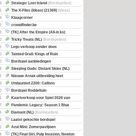
Boe
(Bordspellen)
9
Stratego: Lost Island
(Bordspellen)
6
The X-Files (Ideas) (21369)
(Ideas)
9
Klaagcorner
2
crowdfinder.be
8
[TK] After the Empire (All-in ks)
0
Tricky Treats (NL)
(Bordspellen)
6
Lego verkoop zonder doos
0
Tainted Grail: Kings of Ruin
ng: Wyrd Encounters
(Bordspellen)
0
Bordspel aanbiedingen
4
Sleeping Gods: Distant Skies (NL)
en)
2
Nieuwe Arnak uitbreiding heet
Shipments
9
Undaunted 2200: Callisto
en)
0
Bordspel Roddeltuin
1
Kaartverkoop voor Spiel 2026 van
7
Pandemic Legacy: Season 1 Blue
en)
4
Diamant (NL)
(Bordspellen)
4
Laatst gekochte bordspel
2
Azul Mini: Zomerpaviljoen
en)
4
[TK] Final Girl, Pulp Invasion, Newton