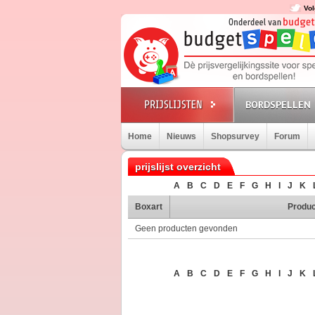
Vol
BORDSPELLEN
Home
Nieuws
Shopsurvey
Forum
prijslijst overzicht
A
B
C
D
E
F
G
H
I
J
K
Boxart
Produc
Geen producten gevonden
A
B
C
D
E
F
G
H
I
J
K