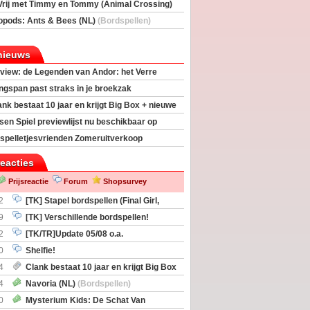
Vrij met Timmy en Tommy (Animal Crossing)
deas)
opods: Ants & Bees (NL)
(Bordspellen)
nieuws
view: de Legenden van Andor: het Verre
ngspan past straks in je broekzak
ank bestaat 10 jaar en krijgt Big Box + nieuwe
sen Spiel previewlijst nu beschikbaar op
egeek
spelletjesvrienden Zomeruitverkoop
an start
reacties
Prijsreactie
Forum
Shopsurvey
2
[TK] Stapel bordspellen (Final Girl,
taliation, Zombicide Invader)
9
[TK] Verschillende bordspellen!
2
[TK/TR]Update 05/08 o.a.
gingen, Imperium Horizons, 20 Strong
0
Shelfie!
4
Clank bestaat 10 jaar en krijgt Big Box
itbreiding
4
Navoria (NL)
(Bordspellen)
0
Mysterium Kids: De Schat Van