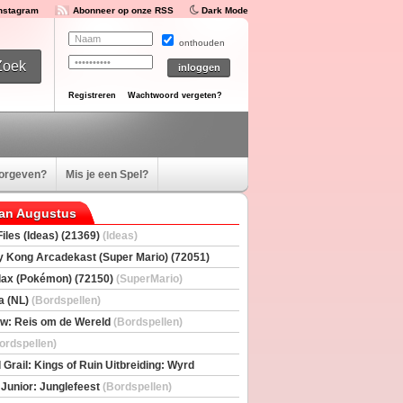
Instagram
Abonneer op onze RSS
Dark Mode
onthouden
Registreren
Wachtwoord vergeten?
oorgeven?
Mis je een Spel?
van Augustus
iles (Ideas) (21369)
(Ideas)
 Kong Arcadekast (Super Mario) (72051)
io)
ax (Pokémon) (72150)
(SuperMario)
a (NL)
(Bordspellen)
w: Reis om de Wereld
(Bordspellen)
ordspellen)
 Grail: Kings of Ruin Uitbreiding: Wyrd
rs
(Bordspellen)
 Junior: Junglefeest
(Bordspellen)