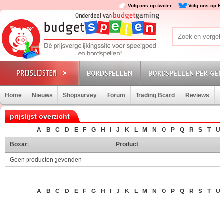
Volg ons op twitter
Volg ons op 
BORDSPELLEN
BORDSPELLEN PER GE
Home
Nieuws
Shopsurvey
Forum
Trading Board
Reviews
prijslijst overzicht
A
B
C
D
E
F
G
H
I
J
K
L
M
N
O
P
Q
R
S
T
U
Boxart
Product
Geen producten gevonden
A
B
C
D
E
F
G
H
I
J
K
L
M
N
O
P
Q
R
S
T
U