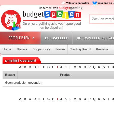
Volg ons op twitter
Volg ons op 
BORDSPELLEN
BORDSPELLEN PER GE
Home
Nieuws
Shopsurvey
Forum
Trading Board
Reviews
prijslijst overzicht
A
B
C
D
E
F
G
H
I
J
K
L
M
N
O
P
Q
R
S
T
U
Boxart
Product
Geen producten gevonden
A
B
C
D
E
F
G
H
I
J
K
L
M
N
O
P
Q
R
S
T
U