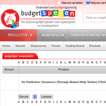
Volg ons op twitter
Volg ons op 
BORDSPELLEN
BORDSPELLEN PER GE
Home
Nieuws
Shopsurvey
Forum
Trading Board
Reviews
prijslijst overzicht
A
B
C
D
E
F
G
H
I
J
K
L
M
N
O
P
Q
R
S
T
U
Boxart
Product
De Shellraiser Straatrace (Teenage Mutant Ninja Turtles) (7910
Eerste
1
Laatste
A
B
C
D
E
F
G
H
I
J
K
L
M
N
O
P
Q
R
S
T
U