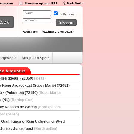
Instagram
Abonneer op onze RSS
Dark Mode
onthouden
Registreren
Wachtwoord vergeten?
oorgeven?
Mis je een Spel?
van Augustus
iles (Ideas) (21369)
(Ideas)
 Kong Arcadekast (Super Mario) (72051)
io)
ax (Pokémon) (72150)
(SuperMario)
a (NL)
(Bordspellen)
w: Reis om de Wereld
(Bordspellen)
ordspellen)
 Grail: Kings of Ruin Uitbreiding: Wyrd
rs
(Bordspellen)
 Junior: Junglefeest
(Bordspellen)