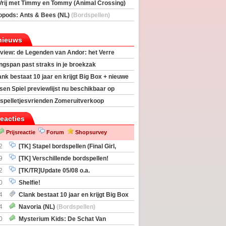
Vrij met Timmy en Tommy (Animal Crossing)
deas)
opods: Ants & Bees (NL)
(Bordspellen)
nieuws
view: de Legenden van Andor: het Verre
ngspan past straks in je broekzak
ank bestaat 10 jaar en krijgt Big Box + nieuwe
sen Spiel previewlijst nu beschikbaar op
egeek
spelletjesvrienden Zomeruitverkoop
an start
reacties
Prijsreactie
Forum
Shopsurvey
2
[TK] Stapel bordspellen (Final Girl,
taliation, Zombicide Invader)
9
[TK] Verschillende bordspellen!
2
[TK/TR]Update 05/08 o.a.
gingen, Imperium Horizons, 20 Strong
0
Shelfie!
4
Clank bestaat 10 jaar en krijgt Big Box
itbreiding
4
Navoria (NL)
(Bordspellen)
0
Mysterium Kids: De Schat Van