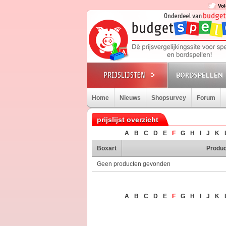
Vol
BORDSPELLEN
Home
Nieuws
Shopsurvey
Forum
prijslijst overzicht
A
B
C
D
E
F
G
H
I
J
K
Boxart
Produc
Geen producten gevonden
A
B
C
D
E
F
G
H
I
J
K