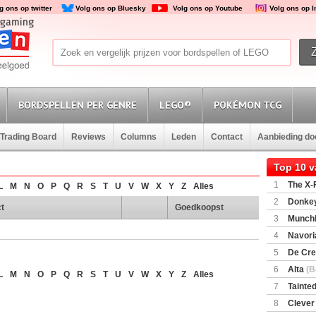
g ons op twitter
Volg ons op Bluesky
Volg ons op Youtube
Volg ons op 
BORDSPELLEN PER GENRE
LEGO®
POKÉMON TCG
Trading Board
Reviews
Columns
Leden
Contact
Aanbieding d
Top 10 
1
The X-F
L
M
N
O
P
Q
R
S
T
U
V
W
X
Y
Z
Alles
2
Donkey
t
Goedkoopst
(SuperMar
3
Munchl
4
Navori
5
De Cre
6
Alta
(B
L
M
N
O
P
Q
R
S
T
U
V
W
X
Y
Z
Alles
7
Tainted
Encounte
8
Clever