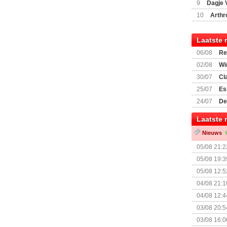
9
Dagje 
(77059)
(I
10
Arthr
Laatste 
06/08
Re
Land
02/08
Wi
30/07
Cl
uitbreiding
25/07
Es
Boardgam
24/07
De
weekend v
Laatste 
Nieuws
05/08 21:2
Nemesis Re
05/08 19:3
05/08 12:5
Prijsverla
04/08 21:1
04/08 12:4
+ nieuwe u
03/08 20:5
03/08 16:0