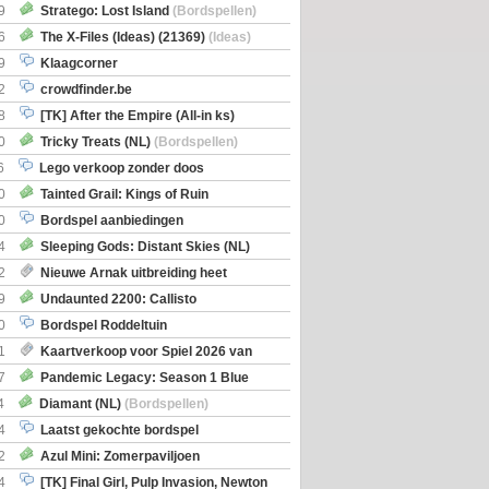
Boe
(Bordspellen)
9
Stratego: Lost Island
(Bordspellen)
6
The X-Files (Ideas) (21369)
(Ideas)
9
Klaagcorner
2
crowdfinder.be
8
[TK] After the Empire (All-in ks)
0
Tricky Treats (NL)
(Bordspellen)
6
Lego verkoop zonder doos
0
Tainted Grail: Kings of Ruin
ng: Wyrd Encounters
(Bordspellen)
0
Bordspel aanbiedingen
4
Sleeping Gods: Distant Skies (NL)
en)
2
Nieuwe Arnak uitbreiding heet
Shipments
9
Undaunted 2200: Callisto
en)
0
Bordspel Roddeltuin
1
Kaartverkoop voor Spiel 2026 van
7
Pandemic Legacy: Season 1 Blue
en)
4
Diamant (NL)
(Bordspellen)
4
Laatst gekochte bordspel
2
Azul Mini: Zomerpaviljoen
en)
4
[TK] Final Girl, Pulp Invasion, Newton