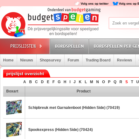
Volg ons op twitter
Volg ons op 
BORDSPELLEN
BORDSPELLEN PER GE
Home
Nieuws
Shopsurvey
Forum
Trading Board
Reviews
prijslijst overzicht
A
B
C
D
E
F
G
H
I
J
K
L
M
N
O
P
Q
R
S
T
U
Boxart
Product
Schipbreuk met Garnalenboot (Hidden Side) (70419)
Spookexpress (Hidden Side) (70424)