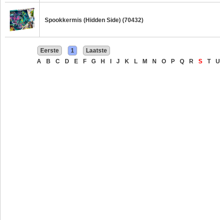
Spookkermis (Hidden Side) (70432)
Eerste
1
Laatste
A
B
C
D
E
F
G
H
I
J
K
L
M
N
O
P
Q
R
S
T
U