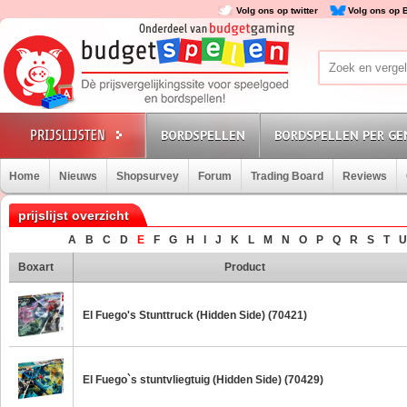
Volg ons op twitter
Volg ons op 
BORDSPELLEN
BORDSPELLEN PER GE
Home
Nieuws
Shopsurvey
Forum
Trading Board
Reviews
prijslijst overzicht
A
B
C
D
E
F
G
H
I
J
K
L
M
N
O
P
Q
R
S
T
U
Boxart
Product
El Fuego's Stunttruck (Hidden Side) (70421)
El Fuego`s stuntvliegtuig (Hidden Side) (70429)