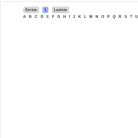
Eerste
1
Laatste
A
B
C
D
E
F
G
H
I
J
K
L
M
N
O
P
Q
R
S
T
U