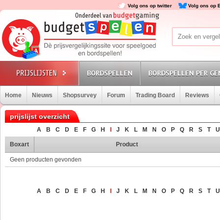
Volg ons op twitter
Volg ons op 
BORDSPELLEN
BORDSPELLEN PER GE
Home
Nieuws
Shopsurvey
Forum
Trading Board
Reviews
prijslijst overzicht
A
B
C
D
E
F
G
H
I
J
K
L
M
N
O
P
Q
R
S
T
U
Boxart
Product
Geen producten gevonden
A
B
C
D
E
F
G
H
I
J
K
L
M
N
O
P
Q
R
S
T
U