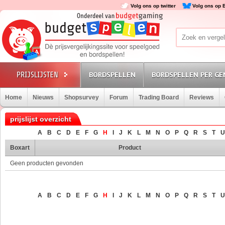
Volg ons op twitter
Volg ons op 
BORDSPELLEN
BORDSPELLEN PER GE
Home
Nieuws
Shopsurvey
Forum
Trading Board
Reviews
prijslijst overzicht
A
B
C
D
E
F
G
H
I
J
K
L
M
N
O
P
Q
R
S
T
U
Boxart
Product
Geen producten gevonden
A
B
C
D
E
F
G
H
I
J
K
L
M
N
O
P
Q
R
S
T
U