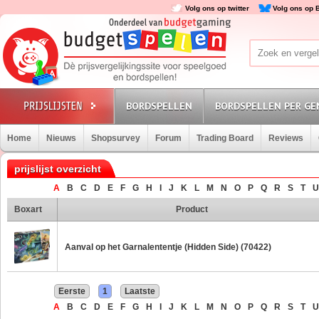
Volg ons op twitter
Volg ons op 
BORDSPELLEN
BORDSPELLEN PER GE
Home
Nieuws
Shopsurvey
Forum
Trading Board
Reviews
prijslijst overzicht
A
B
C
D
E
F
G
H
I
J
K
L
M
N
O
P
Q
R
S
T
U
Boxart
Product
Aanval op het Garnalententje (Hidden Side) (70422)
Eerste
1
Laatste
A
B
C
D
E
F
G
H
I
J
K
L
M
N
O
P
Q
R
S
T
U