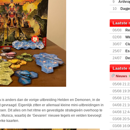
Encounte
9
Arthro
10
Dagje
(77059)
(I
Laatste 
06/08
Re
Land
02/08
Wi
30/07
Cl
uitbreiding
25/07
Es
Boardgam
24/07
De
weekend v
Laatste 
Nieuws
05/08 21:2
Nemesis Re
05/08 19:3
05/08 12:5
 is anders dan de vorige uitbreiding Helden en Demonen, in de
Prijsverla
04/08 21:1
t gevraagd. Eigenlijk zitten er allemaal kleine mini-uitbreidingen in
ssen. Dit alles om het ritme en gevestigde strategieën overhoop te
04/08 12:4
 Muisca, waarbij de ‘Gevaren’ nieuwe tegels en velden toevoegt
+ nieuwe u
03/08 20:5
erke kaarten.
03/08 16:0