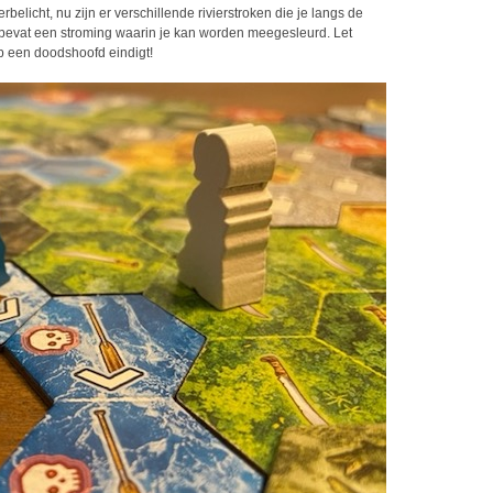
belicht, nu zijn er verschillende rivierstroken die je langs de
s bevat een stroming waarin je kan worden meegesleurd. Let
op een doodshoofd eindigt!