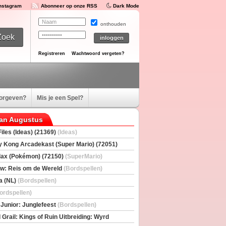
Instagram
Abonneer op onze RSS
Dark Mode
onthouden
Registreren
Wachtwoord vergeten?
oorgeven?
Mis je een Spel?
van Augustus
iles (Ideas) (21369)
(Ideas)
 Kong Arcadekast (Super Mario) (72051)
io)
ax (Pokémon) (72150)
(SuperMario)
w: Reis om de Wereld
(Bordspellen)
a (NL)
(Bordspellen)
ordspellen)
 Junior: Junglefeest
(Bordspellen)
 Grail: Kings of Ruin Uitbreiding: Wyrd