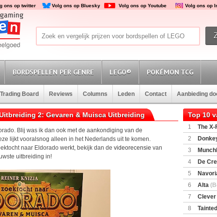
g ons op twitter
Volg ons op Bluesky
Volg ons op Youtube
Volg ons op 
BORDSPELLEN PER GENRE
LEGO®
POKÉMON TCG
Trading Board
Reviews
Columns
Leden
Contact
Aanbieding d
Uitbreiding 2: Gevaren & Muisca Uitbreiding
Top 10 
1
The X-F
orado. Blij was ik dan ook met de aankondiging van de
2
Donkey
e lijkt vooralsnog alleen in het Nederlands uit te komen.
(SuperMar
oektocht naar Eldorado werkt, bekijk dan de
videorecensie
van
3
Munchl
wste uitbreiding in!
4
De Cre
5
Navori
6
Alta
(B
7
Clever
8
Tainted