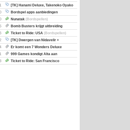
iscoveries
1
[TK] Hanami Deluxe, Takenoko Oyako
0
Bordspel apps aanbiedingen
0
Nunatak
(Bordspellen)
5
Bomb Busters krijgt uitbreiding
ro Kit
6
Ticket to Ride: USA
(Bordspellen)
2
[TK] Dwergen van Nidavelir +
Holmes Consulting Detective
4
Er komt een 7 Wonders Deluxe
ox
1
999 Games kondigt Alta aan
3
Ticket to Ride: San Francisco
en)