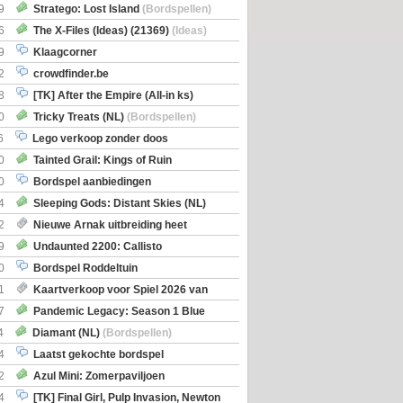
Boe
(Bordspellen)
9
Stratego: Lost Island
(Bordspellen)
6
The X-Files (Ideas) (21369)
(Ideas)
9
Klaagcorner
2
crowdfinder.be
8
[TK] After the Empire (All-in ks)
0
Tricky Treats (NL)
(Bordspellen)
6
Lego verkoop zonder doos
0
Tainted Grail: Kings of Ruin
ng: Wyrd Encounters
(Bordspellen)
0
Bordspel aanbiedingen
4
Sleeping Gods: Distant Skies (NL)
en)
2
Nieuwe Arnak uitbreiding heet
Shipments
9
Undaunted 2200: Callisto
en)
0
Bordspel Roddeltuin
1
Kaartverkoop voor Spiel 2026 van
7
Pandemic Legacy: Season 1 Blue
en)
4
Diamant (NL)
(Bordspellen)
4
Laatst gekochte bordspel
2
Azul Mini: Zomerpaviljoen
en)
4
[TK] Final Girl, Pulp Invasion, Newton