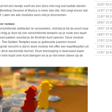
& Great D
22/07 05:3
t het een beetje voelt als een doos met nog wat laatste ideeën
bigbox
21/07 17:2
breiding Gevaren & Muisca is meer dan dat. Het zorgt ervoor dat
jft. Laten we alle modules eens met je doornemen.
21/07 08:1
20/07 15:2
over rennen
genaamd P
18/07 10:3
verschillende artefacten te verzamelen, vóórdat je bij de poort naar
ijg je door bij vier verschillende tempels op je route een kaart
18/07 07:4
e moet pakken voordat je de finishlijn kunt openen. Deze module
Sherlock 
17/07 22:0
2: The Golden Temples
waar je gekleurde juwelen moest
Monsterb
17/07 19:4
rote verschil is dat in deze module het offer een kaart/kaarten uit
je deck aanzienlijk dunner. Deze toevoeging is daarnaast super
17/07 16:4
 hele kaart over kunt dwingen en je je niet meer alleen op de
(Bordspell