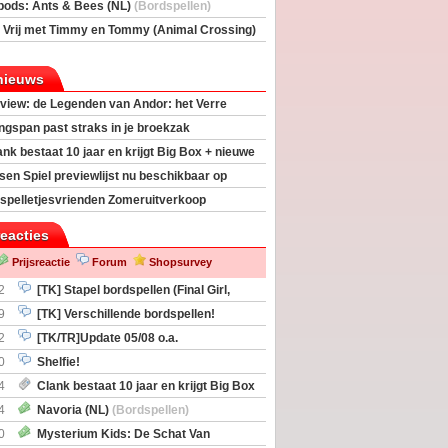
rs
(Bordspellen)
pods: Ants & Bees (NL)
(Bordspellen)
 Vrij met Timmy en Tommy (Animal Crossing)
deas)
nieuws
view: de Legenden van Andor: het Verre
ngspan past straks in je broekzak
ank bestaat 10 jaar en krijgt Big Box + nieuwe
sen Spiel previewlijst nu beschikbaar op
egeek
spelletjesvrienden Zomeruitverkoop
an start
reacties
Prijsreactie
Forum
Shopsurvey
2
[TK] Stapel bordspellen (Final Girl,
taliation, Zombicide Invader)
9
[TK] Verschillende bordspellen!
2
[TK/TR]Update 05/08 o.a.
gingen, Imperium Horizons, 20 Strong
0
Shelfie!
4
Clank bestaat 10 jaar en krijgt Big Box
itbreiding
4
Navoria (NL)
(Bordspellen)
0
Mysterium Kids: De Schat Van