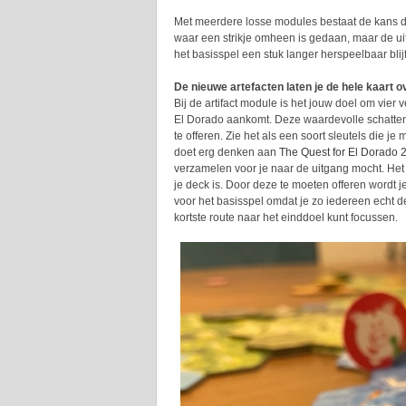
Met meerdere losse modules bestaat de kans da
waar een strikje omheen is gedaan, maar de uit
het basisspel een stuk langer herspeelbaar bli
De nieuwe artefacten laten je de hele kaart 
Bij de artifact module is het jouw doel om vier 
El Dorado aankomt. Deze waardevolle schatten kr
te offeren. Zie het als een soort sleutels die j
doet erg denken aan
The Quest for El Dorado 
verzamelen voor je naar de uitgang mocht. Het g
je deck is. Door deze te moeten offeren wordt 
voor het basisspel omdat je zo iedereen echt de
kortste route naar het einddoel kunt focussen.