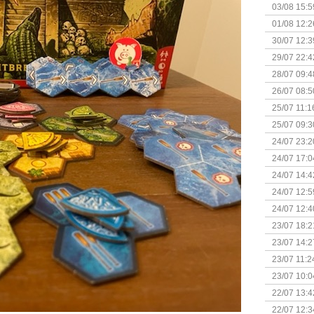
Kapitein 
03/08 15:5
01/08 12:2
30/07 12:3
29/07 22:4
28/07 09:4
26/07 08:5
25/07 11:1
25/07 09:3
Uitbreidi
24/07 23:2
24/07 17:0
(Bordspell
24/07 14:4
Surprise 
24/07 12:5
(Bordspell
24/07 12:4
23/07 18:2
start
23/07 14:2
(Bordspell
23/07 11:2
23/07 10:0
22/07 13:4
(Bordspell
22/07 12:3