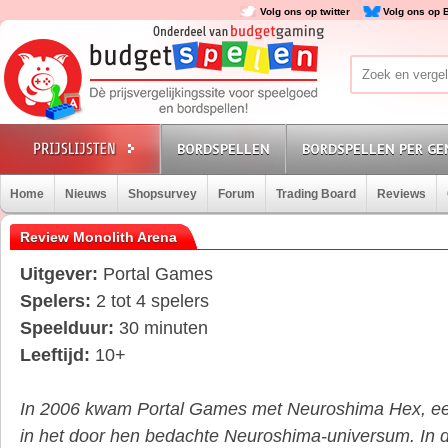
Volg ons op twitter
Volg ons op 
BORDSPELLEN
BORDSPELLEN PER GE
Home
Nieuws
Shopsurvey
Forum
Trading Board
Reviews
Review Monolith Arena
Uitgever:
Portal Games
Spelers:
2 tot 4 spelers
Speelduur:
30 minuten
Leeftijd:
10+
In 2006 kwam Portal Games met Neuroshima Hex, een
in het door hen bedachte Neuroshima-universum. In di