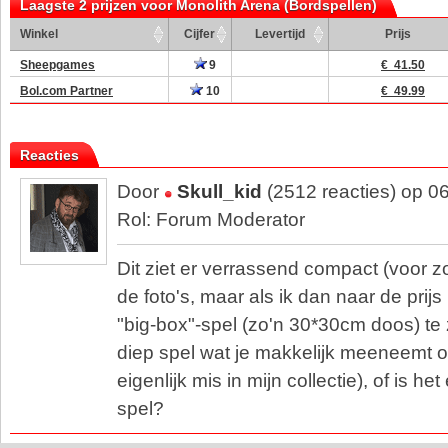
Laagste 2 prijzen voor Monolith Arena (Bordspellen)
Winkel
Cijfer
Levertijd
Prijs
Sheepgames
9
€ 41.50
Bol.com Partner
10
€ 49.99
Reacties
Door
Skull_kid
(2512 reacties) op 0
Rol: Forum Moderator
Dit ziet er verrassend compact (voor zo
de foto's, maar als ik dan naar de prijs k
"big-box"-spel (zo'n 30*30cm doos) te z
diep spel wat je makkelijk meeneemt o
eigenlijk mis in mijn collectie), of is he
spel?