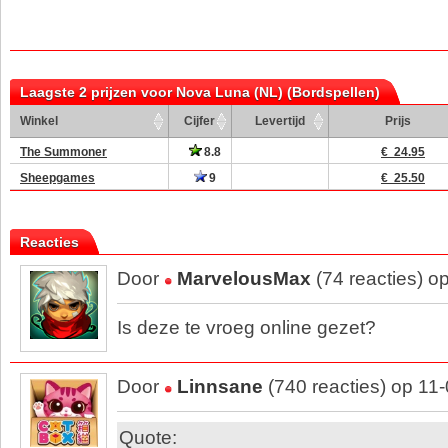
Laagste 2 prijzen voor Nova Luna (NL) (Bordspellen)
Winkel
Cijfer
Levertijd
Prijs
The Summoner
8.8
€ 24.95
Sheepgames
9
€ 25.50
Reacties
Door
MarvelousMax
(74 reacties) o
Is deze te vroeg online gezet?
Door
Linnsane
(740 reacties) op 11
Quote: