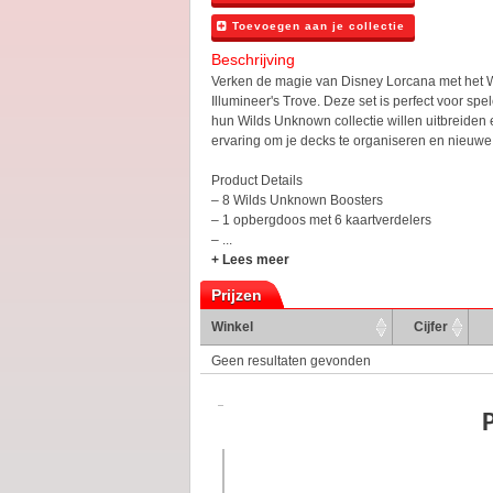
Toevoegen aan je collectie
Beschrijving
Verken de magie van Disney Lorcana met het 
Illumineer's Trove. Deze set is perfect voor sp
hun Wilds Unknown collectie willen uitbreiden
ervaring om je decks te organiseren en nieuwe
Product Details
– 8 Wilds Unknown Boosters
– 1 opbergdoos met 6 kaartverdelers
– ...
+ Lees meer
Prijzen
Winkel
Cijfer
Geen resultaten gevonden