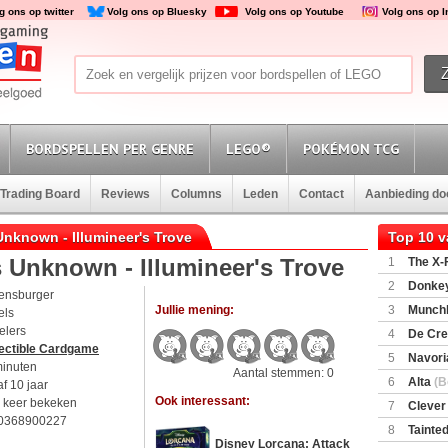
g ons op twitter
Volg ons op Bluesky
Volg ons op Youtube
Volg ons op 
BORDSPELLEN PER GENRE
LEGO®
POKÉMON TCG
Trading Board
Reviews
Columns
Leden
Contact
Aanbieding d
Unknown - Illumineer's Trove
Top 10 
 Unknown - Illumineer's Trove
1
The X-F
2
Donkey
ensburger
(SuperMar
Jullie mening:
3
Munchl
els
elers
4
De Cre
lectible Cardgame
5
Navori
minuten
Aantal stemmen: 0
6
Alta
(B
f 10 jaar
Ook interessant:
 keer bekeken
7
Clever
0368900227
8
Tainted
Disney Lorcana: Attack