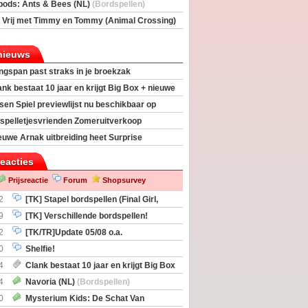
rs
(Bordspellen)
pods: Ants & Bees (NL)
(Bordspellen)
 Vrij met Timmy en Tommy (Animal Crossing)
deas)
nieuws
ngspan past straks in je broekzak
ank bestaat 10 jaar en krijgt Big Box + nieuwe
sen Spiel previewlijst nu beschikbaar op
egeek
spelletjesvrienden Zomeruitverkoop
an start
euwe Arnak uitbreiding heet Surprise
s
reacties
Prijsreactie
Forum
Shopsurvey
2
[TK] Stapel bordspellen (Final Girl,
taliation, Zombicide Invader)
9
[TK] Verschillende bordspellen!
2
[TK/TR]Update 05/08 o.a.
gingen, Imperium Horizons, 20 Strong
0
Shelfie!
4
Clank bestaat 10 jaar en krijgt Big Box
itbreiding
4
Navoria (NL)
(Bordspellen)
0
Mysterium Kids: De Schat Van