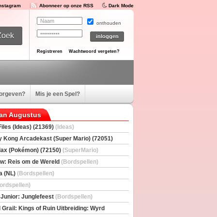
Instagram
Abonneer op onze RSS
Dark Mode
onthouden
Registreren
Wachtwoord vergeten?
oorgeven?
Mis je een Spel?
van Augustus
iles (Ideas) (21369)
(Ideas)
 Kong Arcadekast (Super Mario) (72051)
io)
ax (Pokémon) (72150)
(SuperMario)
w: Reis om de Wereld
(Bordspellen)
a (NL)
(Bordspellen)
ordspellen)
 Junior: Junglefeest
(Bordspellen)
 Grail: Kings of Ruin Uitbreiding: Wyrd