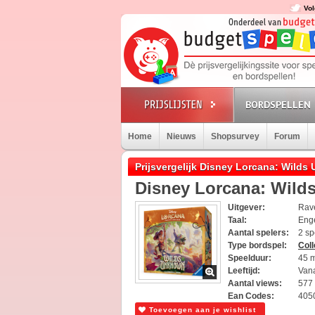
Vol
BORDSPELLEN
Home
Nieuws
Shopsurvey
Forum
Prijsvergelijk Disney Lorcana: Wilds 
Disney Lorcana: Wilds
Uitgever:
Rav
Taal:
Eng
Aantal spelers:
2 sp
Type bordspel:
Col
Speelduur:
45 
Leeftijd:
Vana
Aantal views:
577
Ean Codes:
405
Toevoegen aan je wishlist