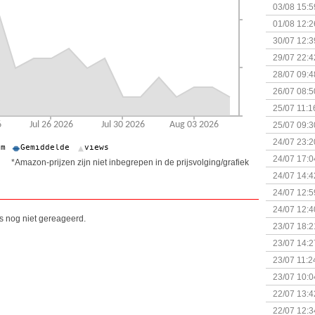
Kapitein 
03/08 15:5
01/08 12:2
30/07 12:3
29/07 22:4
28/07 09:4
26/07 08:5
25/07 11:1
25/07 09:3
Uitbreidi
24/07 23:2
24/07 17:0
*Amazon-prijzen zijn niet inbegrepen in de prijsvolging/grafiek
(Bordspell
24/07 14:4
Surprise 
24/07 12:5
(Bordspell
24/07 12:4
is nog niet gereageerd.
23/07 18:2
start
23/07 14:2
(Bordspell
23/07 11:2
23/07 10:0
22/07 13:4
(Bordspell
22/07 12:3