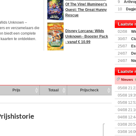
Encounte
9
Arthro
Of The Vine! Illumineer's
10
Dagje
Quest: The Great Hunny
(77059)
(I
Rescue
Wilds Unknown –
Laatste 
elers en verzamelaars die
Disney Lorcana: Wilds
02/08
Wi
 en biedt een complete
Unknown - Booster Pack
 kaarten te ontdekken.
30/07
Cl
- vanaf € 10.99
uitbreiding
25/07
Es
Boardgam
24/07
De
weekend v
24/07
Ni
Shipment
Laatste 
Nieuws
05/08 21:2
Prijs
Totaal
Prijscheck
Nemesis Re
05/08 19:3
05/08 12:5
Prijsverla
04/08 21:1
04/08 12:4
+ nieuwe u
03/08 20:5
03/08 16:0