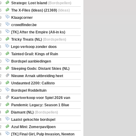
Boe
(Bordspellen)
9
Stratego: Lost Island
(Bordspellen)
6
The X-Files (Ideas) (21369)
(Ideas)
9
Klaagcorner
2
crowdfinder.be
8
[TK] After the Empire (All-in ks)
0
Tricky Treats (NL)
(Bordspellen)
6
Lego verkoop zonder doos
0
Tainted Grail: Kings of Ruin
ng: Wyrd Encounters
(Bordspellen)
0
Bordspel aanbiedingen
4
Sleeping Gods: Distant Skies (NL)
en)
2
Nieuwe Arnak uitbreiding heet
Shipments
9
Undaunted 2200: Callisto
en)
0
Bordspel Roddeltuin
1
Kaartverkoop voor Spiel 2026 van
7
Pandemic Legacy: Season 1 Blue
en)
4
Diamant (NL)
(Bordspellen)
4
Laatst gekochte bordspel
2
Azul Mini: Zomerpaviljoen
en)
4
[TK] Final Girl, Pulp Invasion, Newton