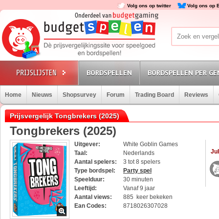
Volg ons op twitter
Volg ons op 
BORDSPELLEN
BORDSPELLEN PER GE
Home
Nieuws
Shopsurvey
Forum
Trading Board
Reviews
Prijsvergelijk Tongbrekers (2025)
Tongbrekers (2025)
Uitgever:
White Goblin Games
Jul
Taal:
Nederlands
Aantal spelers:
3 tot 8 spelers
Type bordspel:
Party spel
Speelduur:
30 minuten
Leeftijd:
Vanaf 9 jaar
Aantal views:
885 keer bekeken
Ean Codes:
8718026307028