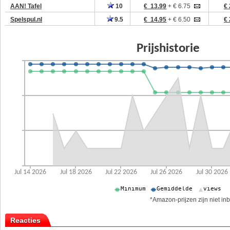
AAN! Tafel
10
€ 13.99
+ € 6.75
€ 
Spelspul.nl
9.5
€ 14.95
+ € 6.50
€ 
*Amazon-prijzen zijn niet inb
Reacties