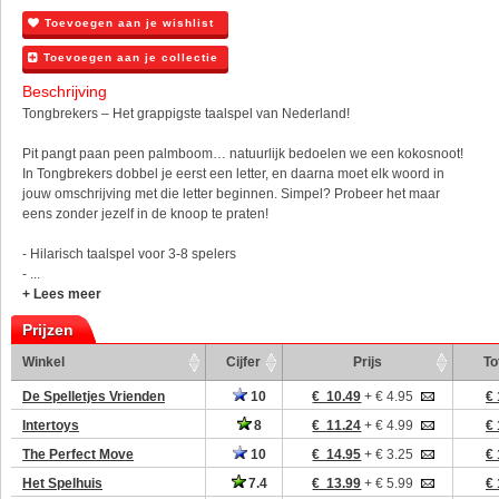
Toevoegen aan je wishlist
Toevoegen aan je collectie
Beschrijving
Tongbrekers – Het grappigste taalspel van Nederland!
Pit pangt paan peen palmboom… natuurlijk bedoelen we een kokosnoot!
In Tongbrekers dobbel je eerst een letter, en daarna moet elk woord in
jouw omschrijving met die letter beginnen. Simpel? Probeer het maar
eens zonder jezelf in de knoop te praten!
- Hilarisch taalspel voor 3-8 spelers
- ...
+ Lees meer
Prijzen
Winkel
Cijfer
Prijs
To
De Spelletjes Vrienden
10
€ 10.49
+ € 4.95
€ 
Intertoys
8
€ 11.24
+ € 4.99
€ 
The Perfect Move
10
€ 14.95
+ € 3.25
€ 
Het Spelhuis
7.4
€ 13.99
+ € 5.99
€ 