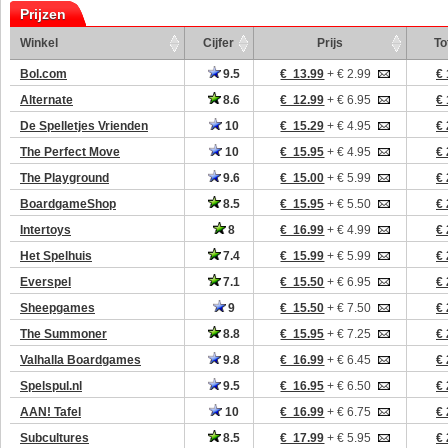
Prijzen
Winkel
Cijfer
Prijs
To
Bol.com
9.5
€ 13.99
+ € 2.99
€ 
Alternate
8.6
€ 12.99
+ € 6.95
€ 
De Spelletjes Vrienden
10
€ 15.29
+ € 4.95
€ 
The Perfect Move
10
€ 15.95
+ € 4.95
€ 
The Playground
9.6
€ 15.00
+ € 5.99
€ 
BoardgameShop
8.5
€ 15.95
+ € 5.50
€ 
Intertoys
8
€ 16.99
+ € 4.99
€ 
Het Spelhuis
7.4
€ 15.99
+ € 5.99
€ 
Everspel
7.1
€ 15.50
+ € 6.95
€ 
Sheepgames
9
€ 15.50
+ € 7.50
€ 
The Summoner
8.8
€ 15.95
+ € 7.25
€ 
Valhalla Boardgames
9.8
€ 16.99
+ € 6.45
€ 
Spelspul.nl
9.5
€ 16.95
+ € 6.50
€ 
AAN! Tafel
10
€ 16.99
+ € 6.75
€ 
Subcultures
8.5
€ 17.99
+ € 5.95
€ 