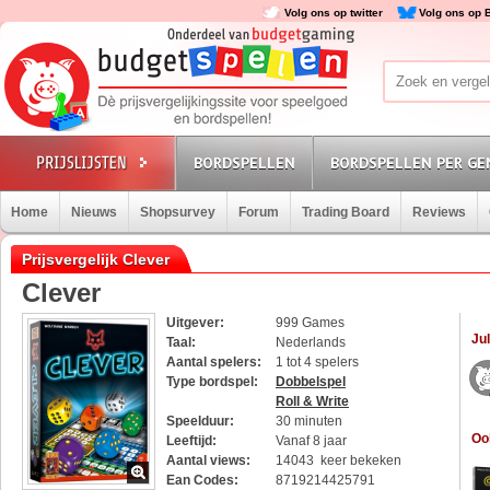
Volg ons op twitter
Volg ons op 
BORDSPELLEN
BORDSPELLEN PER GE
Home
Nieuws
Shopsurvey
Forum
Trading Board
Reviews
Prijsvergelijk Clever
Clever
Uitgever:
999 Games
Jul
Taal:
Nederlands
Aantal spelers:
1 tot 4 spelers
Type bordspel:
Dobbelspel
Roll & Write
Speelduur:
30 minuten
Oo
Leeftijd:
Vanaf 8 jaar
Aantal views:
14043 keer bekeken
Ean Codes:
8719214425791