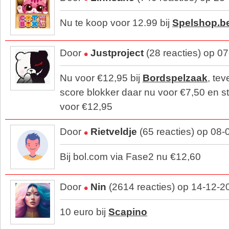
Nu te koop voor 12.99 bij
Spelshop.b
Door
Justproject
(28 reacties) op 0
Nu voor €12,95 bij
Bordspelzaak
, tev
score blokker daar nu voor €7,50 en s
voor €12,95
Door
Rietveldje
(65 reacties) op 08
Bij bol.com via Fase2 nu €12,60
Door
Nin
(2614 reacties) op 14-12-2
10 euro bij
Scapino