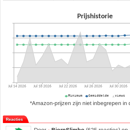
*Amazon-prijzen zijn niet inbegrepen in d
Reacties
Door
BjornSlimbo
(625 reacties) op