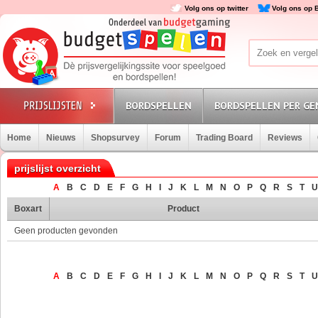
Volg ons op twitter
Volg ons op 
BORDSPELLEN
BORDSPELLEN PER GE
Home
Nieuws
Shopsurvey
Forum
Trading Board
Reviews
prijslijst overzicht
A
B
C
D
E
F
G
H
I
J
K
L
M
N
O
P
Q
R
S
T
U
Boxart
Product
Geen producten gevonden
A
B
C
D
E
F
G
H
I
J
K
L
M
N
O
P
Q
R
S
T
U