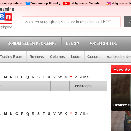
g ons op twitter
Volg ons op Bluesky
Volg ons op Youtube
Volg ons op 
BORDSPELLEN PER GENRE
LEGO®
POKÉMON TCG
Trading Board
Reviews
Columns
Leden
Contact
Aanbieding d
Recente 
L
M
N
O
P
Q
R
S
T
U
V
W
X
Y
Z
Alles
t
Goedkoopst
Review: He
L
M
N
O
P
Q
R
S
T
U
V
W
X
Y
Z
Alles