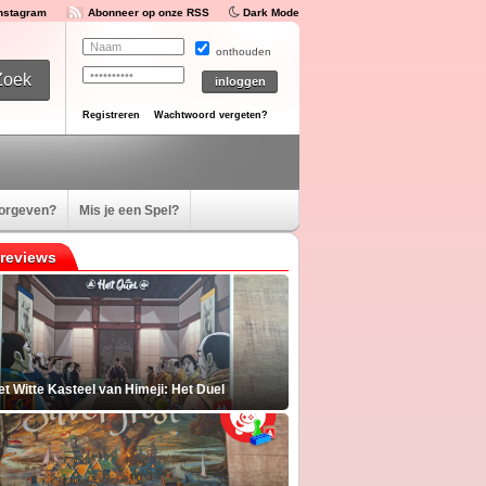
Instagram
Abonneer op onze RSS
Dark Mode
onthouden
Registreren
Wachtwoord vergeten?
oorgeven?
Mis je een Spel?
reviews
t Witte Kasteel van Himeji: Het Duel