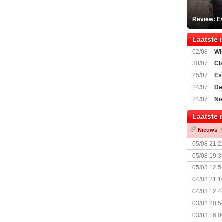
Review: Ev
Laatste 
02/08
Wi
30/07
Cl
uitbreiding
25/07
Es
Boardgam
24/07
De
weekend v
24/07
Ni
Shipment
Laatste 
Nieuws
05/08 21:2
Nemesis Re
05/08 19:3
05/08 12:5
Prijsverla
04/08 21:1
04/08 12:4
+ nieuwe u
03/08 20:5
03/08 16:0