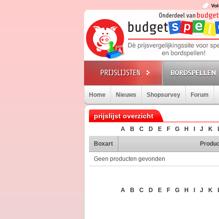
Vol
BORDSPELLEN
Home
Nieuws
Shopsurvey
Forum
prijslijst overzicht
A
B
C
D
E
F
G
H
I
J
K
Boxart
Produc
Geen producten gevonden
A
B
C
D
E
F
G
H
I
J
K