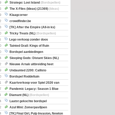
Boe
(Bordspellen)
9
Stratego: Lost Island
(Bordspellen)
6
The X-Files (Ideas) (21369)
(Ideas)
9
Klaagcorner
2
crowdfinder.be
8
[TK] After the Empire (All-in ks)
0
Tricky Treats (NL)
(Bordspellen)
6
Lego verkoop zonder doos
0
Tainted Grail: Kings of Ruin
ng: Wyrd Encounters
(Bordspellen)
0
Bordspel aanbiedingen
4
Sleeping Gods: Distant Skies (NL)
en)
2
Nieuwe Arnak uitbreiding heet
Shipments
9
Undaunted 2200: Callisto
en)
0
Bordspel Roddeltuin
1
Kaartverkoop voor Spiel 2026 van
7
Pandemic Legacy: Season 1 Blue
en)
4
Diamant (NL)
(Bordspellen)
4
Laatst gekochte bordspel
2
Azul Mini: Zomerpaviljoen
en)
4
[TK] Final Girl, Pulp Invasion, Newton