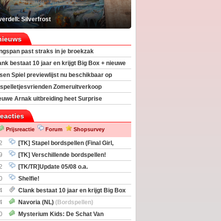
erdell: Silverfrost
nieuws
ngspan past straks in je broekzak
ank bestaat 10 jaar en krijgt Big Box + nieuwe
sen Spiel previewlijst nu beschikbaar op
egeek
spelletjesvrienden Zomeruitverkoop
an start
euwe Arnak uitbreiding heet Surprise
s
reacties
Prijsreactie
Forum
Shopsurvey
2
[TK] Stapel bordspellen (Final Girl,
taliation, Zombicide Invader)
9
[TK] Verschillende bordspellen!
2
[TK/TR]Update 05/08 o.a.
gingen, Imperium Horizons, 20 Strong
0
Shelfie!
4
Clank bestaat 10 jaar en krijgt Big Box
itbreiding
4
Navoria (NL)
(Bordspellen)
0
Mysterium Kids: De Schat Van