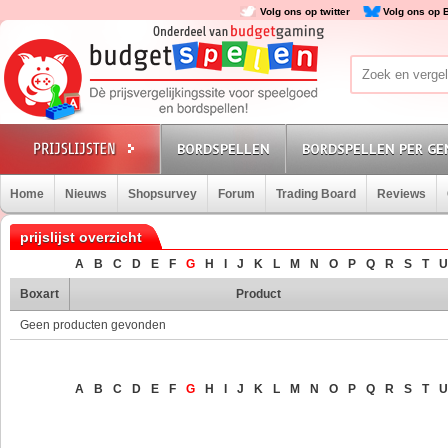
Volg ons op twitter
Volg ons op 
BORDSPELLEN
BORDSPELLEN PER GE
Home
Nieuws
Shopsurvey
Forum
Trading Board
Reviews
prijslijst overzicht
A
B
C
D
E
F
G
H
I
J
K
L
M
N
O
P
Q
R
S
T
U
Boxart
Product
Geen producten gevonden
A
B
C
D
E
F
G
H
I
J
K
L
M
N
O
P
Q
R
S
T
U