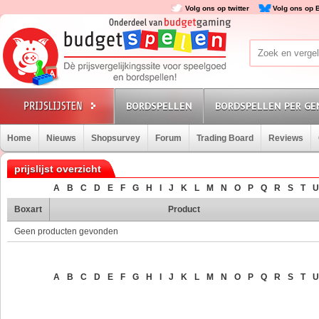
Volg ons op twitter
Volg ons op 
BORDSPELLEN
BORDSPELLEN PER GE
Home
Nieuws
Shopsurvey
Forum
Trading Board
Reviews
prijslijst overzicht
A
B
C
D
E
F
G
H
I
J
K
L
M
N
O
P
Q
R
S
T
U
Boxart
Product
Geen producten gevonden
A
B
C
D
E
F
G
H
I
J
K
L
M
N
O
P
Q
R
S
T
U