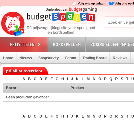
Volg ons op twitter
Volg ons op 
BORDSPELLEN
BORDSPELLEN PER GE
Home
Nieuws
Shopsurvey
Forum
Trading Board
Reviews
prijslijst overzicht
A
B
C
D
E
F
G
H
I
J
K
L
M
N
O
P
Q
R
S
T
U
Boxart
Product
Geen producten gevonden
A
B
C
D
E
F
G
H
I
J
K
L
M
N
O
P
Q
R
S
T
U