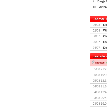
9
Dagje 
(77059)
(I
10
Arthr
Laatste 
06/08
Re
Land
02/08
Wi
30/07
Cl
uitbreiding
25/07
Es
Boardgam
24/07
De
weekend v
Laatste 
Nieuws
05/08 21:2
Nemesis Re
05/08 19:3
05/08 12:5
Prijsverla
04/08 21:1
04/08 12:4
+ nieuwe u
03/08 20:5
03/08 16:0