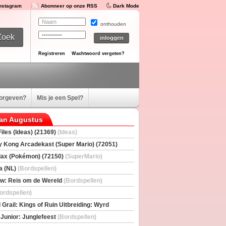
Instagram
Abonneer op onze RSS
Dark Mode
onthouden
Registreren
Wachtwoord vergeten?
oorgeven?
Mis je een Spel?
van Augustus
iles (Ideas) (21369)
(Ideas)
 Kong Arcadekast (Super Mario) (72051)
io)
ax (Pokémon) (72150)
(SuperMario)
a (NL)
(Bordspellen)
w: Reis om de Wereld
(Bordspellen)
ordspellen)
 Grail: Kings of Ruin Uitbreiding: Wyrd
rs
(Bordspellen)
 Junior: Junglefeest
(Bordspellen)