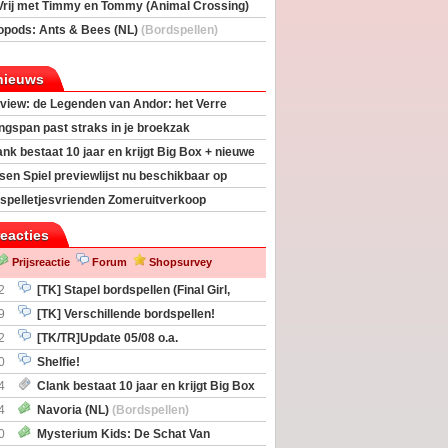
Vrij met Timmy en Tommy (Animal Crossing)
deas)
opods: Ants & Bees (NL)
(Bordspellen)
nieuws
view: de Legenden van Andor: het Verre
ngspan past straks in je broekzak
ank bestaat 10 jaar en krijgt Big Box + nieuwe
sen Spiel previewlijst nu beschikbaar op
egeek
spelletjesvrienden Zomeruitverkoop
an start
reacties
Prijsreactie
Forum
Shopsurvey
2
[TK] Stapel bordspellen (Final Girl,
taliation, Zombicide Invader)
9
[TK] Verschillende bordspellen!
2
[TK/TR]Update 05/08 o.a.
gingen, Imperium Horizons, 20 Strong
0
Shelfie!
4
Clank bestaat 10 jaar en krijgt Big Box
itbreiding
4
Navoria (NL)
(Bordspellen)
0
Mysterium Kids: De Schat Van