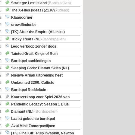
Boe
(Bordspellen)
9
Stratego: Lost Island
(Bordspellen)
6
The X-Files (Ideas) (21369)
(Ideas)
9
Klaagcorner
2
crowdfinder.be
8
[TK] After the Empire (All-in ks)
0
Tricky Treats (NL)
(Bordspellen)
6
Lego verkoop zonder doos
0
Tainted Grail: Kings of Ruin
ng: Wyrd Encounters
(Bordspellen)
0
Bordspel aanbiedingen
4
Sleeping Gods: Distant Skies (NL)
en)
2
Nieuwe Arnak uitbreiding heet
Shipments
9
Undaunted 2200: Callisto
en)
0
Bordspel Roddeltuin
1
Kaartverkoop voor Spiel 2026 van
7
Pandemic Legacy: Season 1 Blue
en)
4
Diamant (NL)
(Bordspellen)
4
Laatst gekochte bordspel
2
Azul Mini: Zomerpaviljoen
en)
4
[TK] Final Girl, Pulp Invasion, Newton