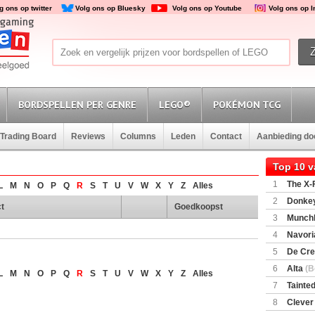
g ons op twitter
Volg ons op Bluesky
Volg ons op Youtube
Volg ons op 
BORDSPELLEN PER GENRE
LEGO®
POKÉMON TCG
Trading Board
Reviews
Columns
Leden
Contact
Aanbieding d
Top 10 
1
The X-F
L
M
N
O
P
Q
R
S
T
U
V
W
X
Y
Z
Alles
2
Donkey
t
Goedkoopst
(SuperMar
3
Munchl
4
Navori
5
De Cre
6
Alta
(B
L
M
N
O
P
Q
R
S
T
U
V
W
X
Y
Z
Alles
7
Tainted
Encounte
8
Clever