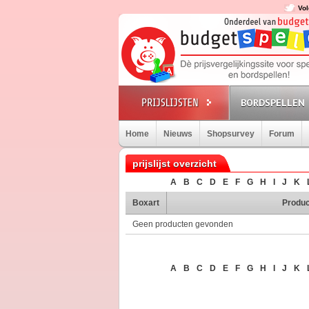
Vol
BORDSPELLEN
Home
Nieuws
Shopsurvey
Forum
prijslijst overzicht
A
B
C
D
E
F
G
H
I
J
K
Boxart
Produc
Geen producten gevonden
A
B
C
D
E
F
G
H
I
J
K