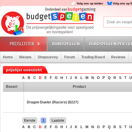
Volg ons op twitter
Volg ons op 
BORDSPELLEN
BORDSPELLEN PER GE
Home
Nieuws
Shopsurvey
Forum
Trading Board
Reviews
prijslijst overzicht
A
B
C
D
E
F
G
H
I
J
K
L
M
N
O
P
Q
R
S
T
U
Boxart
Product
Dragon Dueler (Racers) (8227)
Eerste
1
Laatste
A
B
C
D
E
F
G
H
I
J
K
L
M
N
O
P
Q
R
S
T
U